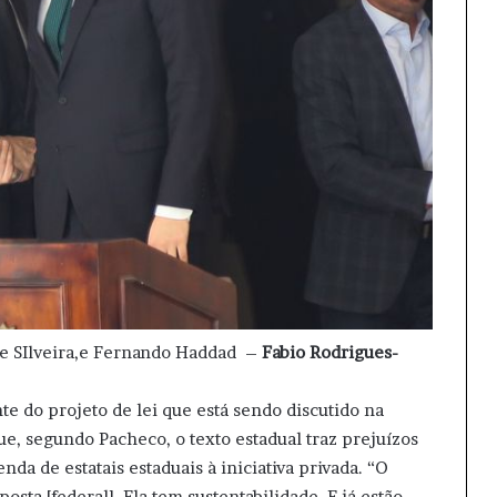
re SIlveira,e Fernando Haddad –
Fabio Rodrigues-
e do projeto de lei que está sendo discutido na
ue, segundo Pacheco, o texto estadual traz prejuízos
nda de estatais estaduais à iniciativa privada. “O
sta [federal]. Ela tem sustentabilidade. E já estão