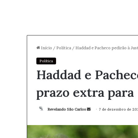
Início
/
Política
/
Haddad e Pacheco pedirão à Just
Política
Haddad e Pacheco
prazo extra para
Revelando São Carlos
M
7 de dezembro de 20
a
n
d