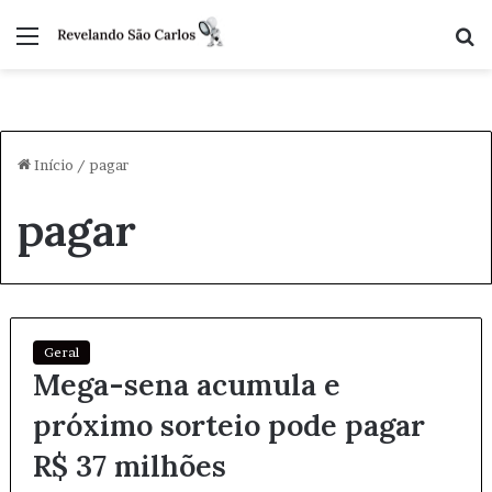
Menu
P
p
Início
/
pagar
pagar
Geral
Mega-sena acumula e
próximo sorteio pode pagar
R$ 37 milhões