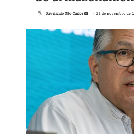
Revelando São Carlos
M
28 de novembro de 
a
n
d
e
u
m
e
-
m
a
i
l