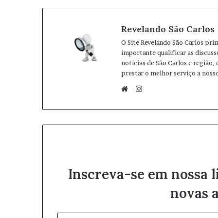
Revelando São Carlos
O Site Revelando São Carlos pri
importante qualificar as discuss
noticias de São Carlos e região,
prestar o melhor serviço a nosso
I
n
W
s
e
t
b
a
s
g
i
r
t
Inscreva-se em nossa l
a
e
m
novas a
I