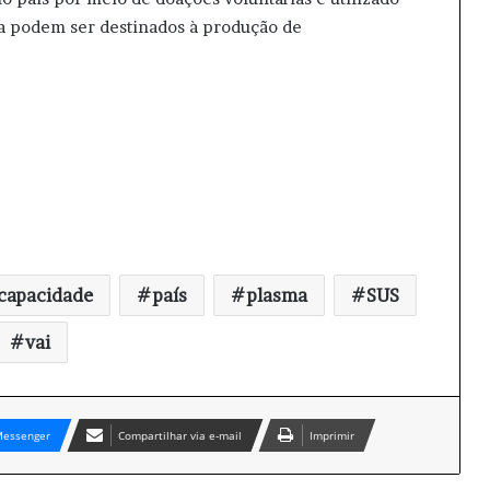
da podem ser destinados à produção de
capacidade
país
plasma
SUS
vai
essenger
Compartilhar via e-mail
Imprimir