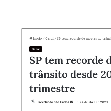
Início
/
Geral
/
SP tem recorde de mortes no trâns
Geral
SP tem recorde 
trânsito desde 2
trimestre
Revelando São Carlos
M
24 de abril de 2023
a