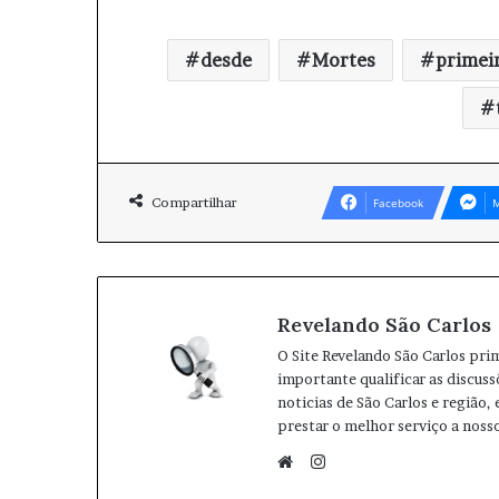
desde
Mortes
primei
Compartilhar
Facebook
M
Revelando São Carlos
O Site Revelando São Carlos pri
importante qualificar as discuss
noticias de São Carlos e região,
prestar o melhor serviço a nosso
I
n
W