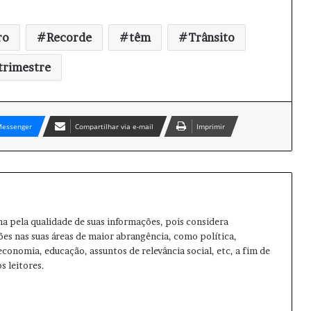
ro
Recorde
têm
Trânsito
trimestre
essenger
Compartilhar via e-mail
Imprimir
ma pela qualidade de suas informações, pois considera
ões nas suas áreas de maior abrangência, como política,
 economia, educação, assuntos de relevância social, etc, a fim de
s leitores.