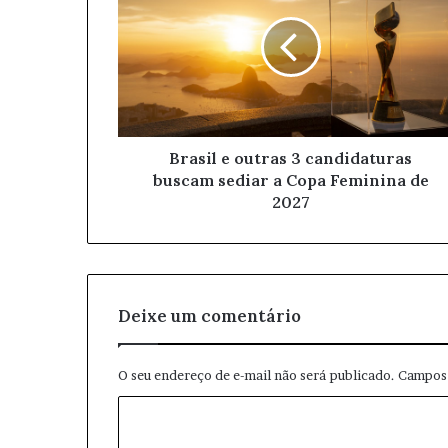
n
d
e
r
e
ç
o
Brasil e outras 3 candidaturas
d
buscam sediar a Copa Feminina de
e
2027
e
m
a
i
l
Deixe um comentário
O seu endereço de e-mail não será publicado.
Campos 
C
o