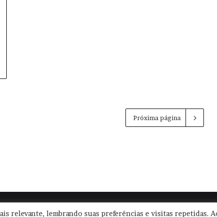
Próxima página
|
Termos de Uso
|
Política de Privacidade
| CNPJ: 57.671.561/0001-30 
is relevante, lembrando suas preferências e visitas repetidas. A