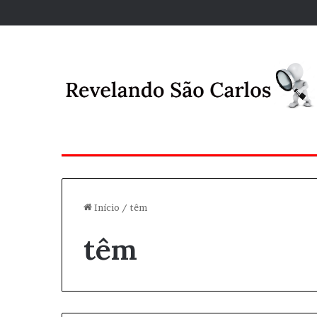
Início
/
têm
têm