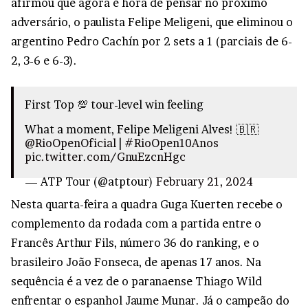
afirmou que agora é hora de pensar no próximo
adversário, o paulista Felipe Meligeni, que eliminou o
argentino Pedro Cachín por 2 sets a 1 (parciais de 6-
2, 3-6 e 6-3).
First Top 💯 tour-level win feeling
What a moment, Felipe Meligeni Alves! 🇧🇷
@RioOpenOficial
|
#RioOpen10Anos
pic.twitter.com/GnuEzcnHgc
— ATP Tour (@atptour)
February 21, 2024
Nesta quarta-feira a quadra Guga Kuerten recebe o
complemento da rodada com a partida entre o
Francês Arthur Fils, número 36 do ranking, e o
brasileiro João Fonseca, de apenas 17 anos. Na
sequência é a vez de o paranaense Thiago Wild
enfrentar o espanhol Jaume Munar. Já o campeão do