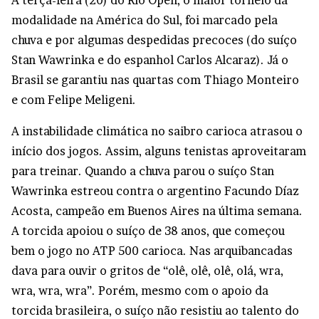
A terça-feira (20) do Rio Open, o maior torneio da
modalidade na América do Sul, foi marcado pela
chuva e por algumas despedidas precoces (do suíço
Stan Wawrinka e do espanhol Carlos Alcaraz). Já o
Brasil se garantiu nas quartas com Thiago Monteiro
e com Felipe Meligeni.
A instabilidade climática no saibro carioca atrasou o
início dos jogos. Assim, alguns tenistas aproveitaram
para treinar. Quando a chuva parou o suíço Stan
Wawrinka estreou contra o argentino Facundo Díaz
Acosta, campeão em Buenos Aires na última semana.
A torcida apoiou o suíço de 38 anos, que começou
bem o jogo no ATP 500 carioca. Nas arquibancadas
dava para ouvir o gritos de “olê, olê, olê, olá, wra,
wra, wra, wra”. Porém, mesmo com o apoio da
torcida brasileira, o suíço não resistiu ao talento do