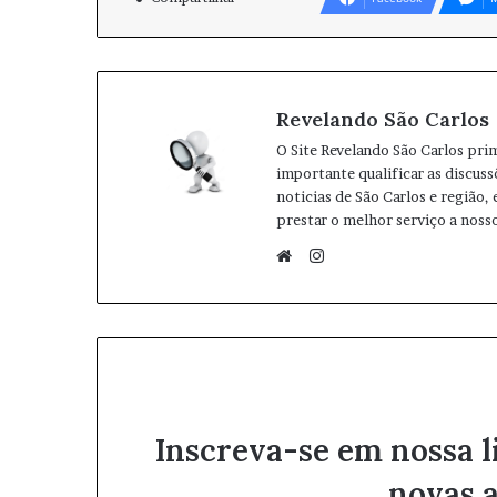
Revelando São Carlos
O Site Revelando São Carlos pri
importante qualificar as discuss
noticias de São Carlos e região,
prestar o melhor serviço a nosso
I
n
W
s
e
t
b
a
s
g
i
r
t
Inscreva-se em nossa l
a
e
m
novas a