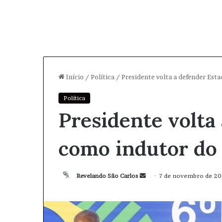
Início
/
Política
/
Presidente volta a defender Es
Política
Presidente volta
como indutor do
Revelando São Carlos
M
7 de novembro de 2
a
n
d