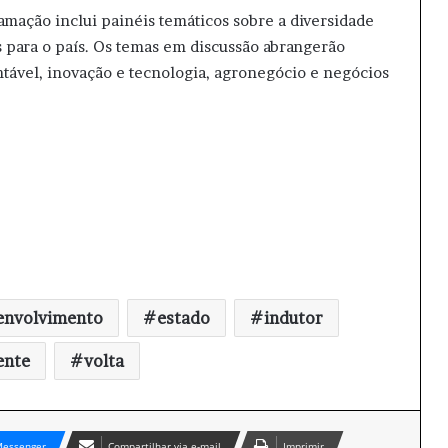
amação inclui painéis temáticos sobre a diversidade
s para o país. Os temas em discussão abrangerão
tável, inovação e tecnologia, agronegócio e negócios
envolvimento
estado
indutor
ente
volta
essenger
Compartilhar via e-mail
Imprimir