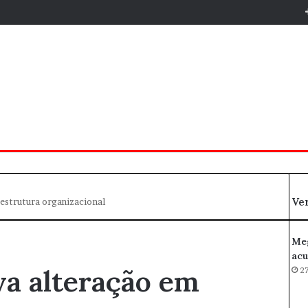
Ve
estrutura organizacional
Meg
acu
va alteração em
27