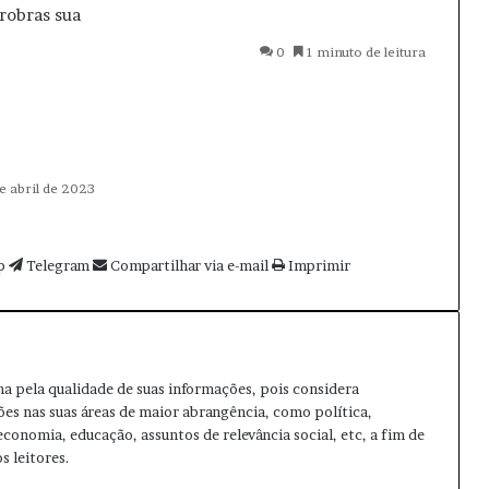
robras
sua
0
1 minuto de leitura
e abril de 2023
p
Telegram
Compartilhar via e-mail
Imprimir
ma pela qualidade de suas informações, pois considera
ões nas suas áreas de maior abrangência, como política,
 economia, educação, assuntos de relevância social, etc, a fim de
s leitores.