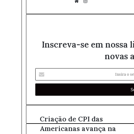
I
n
W
s
e
t
b
a
s
g
i
Inscreva-se em nossa l
r
t
a
e
novas a
m
I
n
s
i
r
a
o
s
Criação de CPI das
e
Americanas avança na
u
e