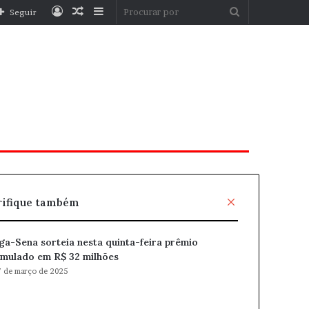
Entrar
Artigo
Barra
Procurar
Seguir
aleatório
Lateral
por
F
rifique também
e
c
a-Sena sorteia nesta quinta-feira prêmio
h
mulado em R$ 32 milhões
a
r
 de março de 2025