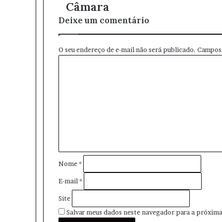
Câmara
n
Deixe um comentário
d
e
r
O seu endereço de e-mail não será publicado.
Campos 
e
C
ç
o
o
m
d
e
e
n
e
t
m
á
a
r
i
i
l
o
Nome
*
*
E-mail
*
Site
Salvar meus dados neste navegador para a próxima