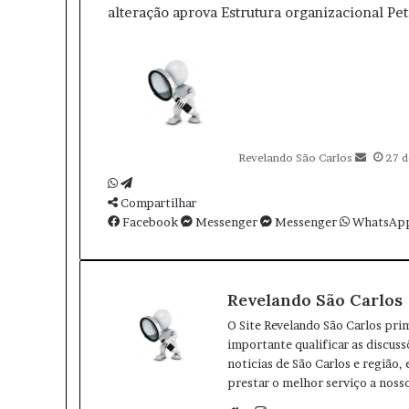
alteração
aprova
Estrutura
organizacional
Pet
M
a
n
d
e
u
Revelando São Carlos
27 d
m
e
W
T
-
h
Compartilhar
e
m
a
Facebook
l
Messenger
Messenger
WhatsAp
a
t
e
i
s
g
l
A
r
Revelando São Carlos
p
a
p
m
O Site Revelando São Carlos pri
importante qualificar as discuss
noticias de São Carlos e região,
prestar o melhor serviço a nosso