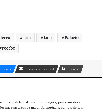
deres
Lira
Lula
Palácio
recebe
essenger
Compartilhar via e-mail
Imprimir
ma pela qualidade de suas informações, pois considera
ões nas suas áreas de maior abrangência, como política,