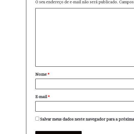
O seu endereço de e-mail não será publicado.
Campos 
C
o
m
e
n
t
á
Nome
*
r
i
o
E-mail
*
*
Salvar meus dados neste navegador para a próxima