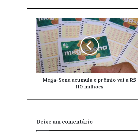
o
s
e
u
e
n
d
e
r
e
ç
o
Mega-Sena acumula e prêmio vai a R$
d
110 milhões
e
e
m
a
i
l
Deixe um comentário