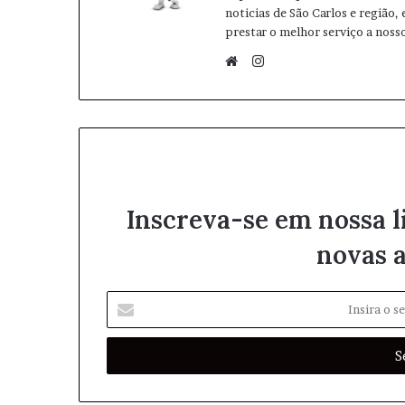
noticias de São Carlos e região,
prestar o melhor serviço a nosso
I
n
W
s
e
t
b
a
s
g
i
r
t
Inscreva-se em nossa l
a
e
m
novas a
I
n
s
i
r
a