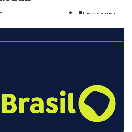
024
0
1 minuto de leitura