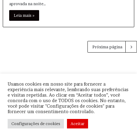
aprovada na noite…
Leia mais »
Próxima página
Usamos cookies em nosso site para fornecer a
experiência mais relevante, lembrando suas preferências
© Copyright
2026, Todos os direitos reservados |
|
Termos de
e visitas repetidas. Ao clicar em “Aceitar todos”, você
Uso
|
Política de Privacidade
| CNPJ: 57.671.561/0001-30 |
concorda com o uso de TODOS os cookies. No entanto,
você pode visitar "Configurações de cookies" para
Orgulhosamente hospedado por
Be Agência Digital
fornecer um consentimento controlado.
Facebook
YouTube
Instagram
Configurações de cookies
Aceitar