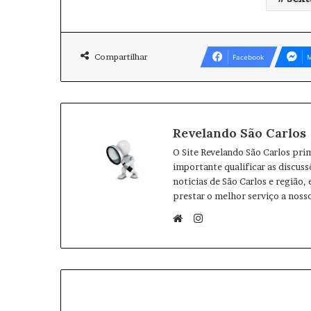
Compartilhar
Facebook
M
Revelando São Carlos
O Site Revelando São Carlos pri
importante qualificar as discuss
noticias de São Carlos e região,
prestar o melhor serviço a nosso
I
n
W
s
e
t
b
a
s
g
i