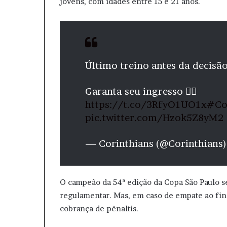
jovens, com idades entre 15 e 21 anos.
Último treino antes da decisão
Garanta seu ingresso 👉🏽
https://t.co/3RfyO1UO1x
#Co
pic.twitter.com/Hzok5Z8yM2
— Corinthians (@Corinthians
O campeão da 54ª edição da Copa São Paulo s
regulamentar. Mas, em caso de empate ao fina
cobrança de pênaltis.