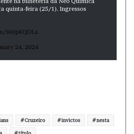
mente na bilheteria da Neo Química
a quinta-feira (25/1). Ingressos
om/i60pKtjOLa
nuary 24, 2024
ians
Cruzeiro
invictos
nesta
a
título