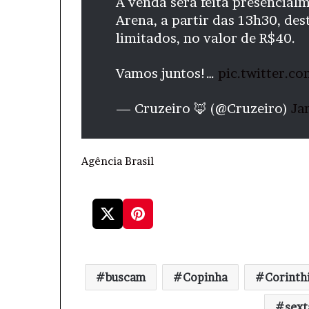
A venda será feita presencial
Arena, a partir das 13h30, dest
limitados, no valor de R$40.
Vamos juntos!…
pic.twitter.c
— Cruzeiro 🦊 (@Cruzeiro)
Ja
Agência Brasil
buscam
Copinha
Corinth
sext