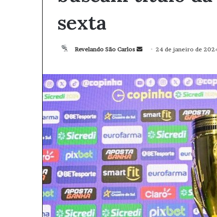
sexta
Revelando São Carlos
M
24 de janeiro de 202
a
n
d
e
u
m
e
-
m
a
i
l