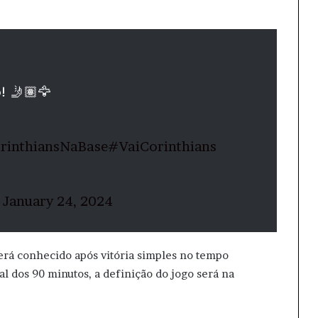
! 🤳🏽🦅
rinthiansNaBase
#VaiCorinthians
)
January 24, 2024
erá conhecido após vitória simples no tempo
l dos 90 minutos, a definição do jogo será na