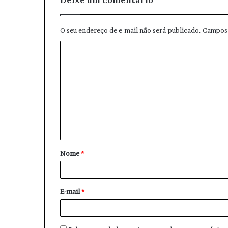
O seu endereço de e-mail não será publicado.
Campos 
C
o
m
e
n
t
á
Nome
*
r
i
o
E-mail
*
*