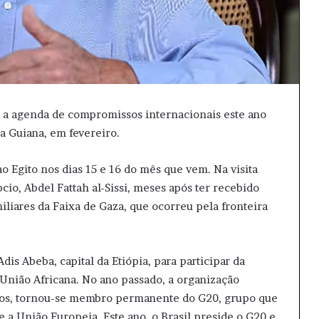
a a agenda de compromissos internacionais este ano
ha Guiana, em fevereiro.
ao Egito nos dias 15 e 16 do mês que vem. Na visita
cio, Abdel Fattah al-Sissi, meses após ter recebido
miliares da Faixa de Gaza, que ocorreu pela fronteira
dis Abeba, capital da Etiópia, para participar da
União Africana. No ano passado, a organização
anos, tornou-se membro permanente do G20, grupo que
 a União Europeia. Este ano, o Brasil preside o G20 e