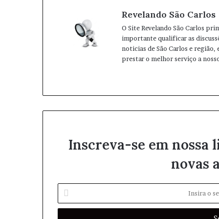
Revelando São Carlos
O Site Revelando São Carlos pri
importante qualificar as discuss
noticias de São Carlos e região,
prestar o melhor serviço a nosso
W
I
e
n
b
s
s
t
i
a
t
g
Inscreva-se em nossa l
e
r
a
novas a
m
I
n
s
i