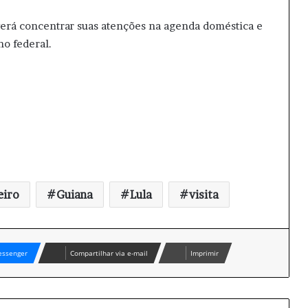
verá concentrar suas atenções na agenda doméstica e
rno federal.
eiro
Guiana
Lula
visita
ssenger
Compartilhar via e-mail
Imprimir