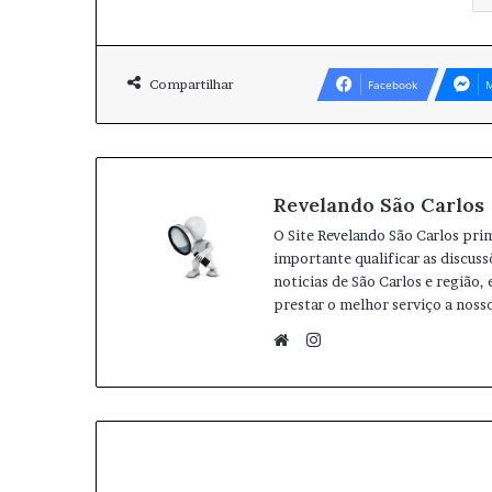
Compartilhar
Facebook
M
Revelando São Carlos
O Site Revelando São Carlos pri
importante qualificar as discuss
noticias de São Carlos e região,
prestar o melhor serviço a nosso
I
n
W
s
e
t
b
a
s
g
i