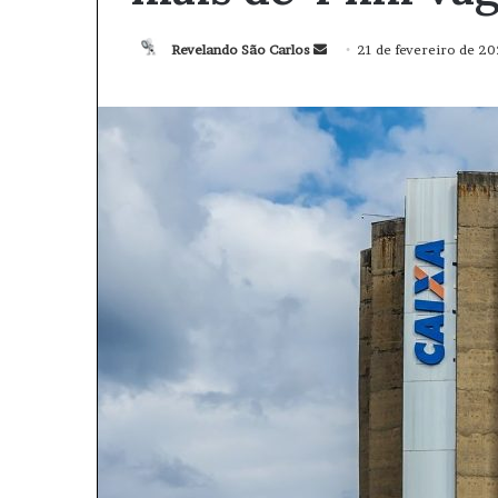
Revelando São Carlos
M
21 de fevereiro de 2
a
n
d
e
u
m
e
-
m
a
i
l