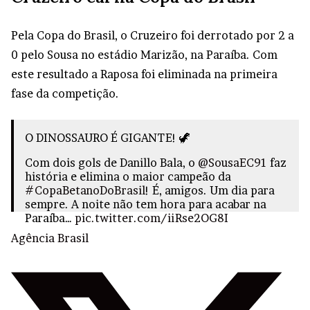
Pela Copa do Brasil, o Cruzeiro foi derrotado por 2 a
0 pelo Sousa no estádio Marizão, na Paraíba. Com
este resultado a Raposa foi eliminada na primeira
fase da competição.
O DINOSSAURO É GIGANTE! 🦖
Com dois gols de Danillo Bala, o
@SousaEC91
faz
história e elimina o maior campeão da
#CopaBetanoDoBrasil
! É, amigos. Um dia para
sempre. A noite não tem hora para acabar na
Paraíba…
pic.twitter.com/iiRse2OG8I
Agência Brasil
— Copa do Brasil (@CopaDoBrasilCBF)
February
22, 2024