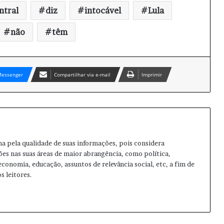
ntral
diz
intocável
Lula
não
têm
essenger
Compartilhar via e-mail
Imprimir
ma pela qualidade de suas informações, pois considera
ões nas suas áreas de maior abrangência, como política,
 economia, educação, assuntos de relevância social, etc, a fim de
s leitores.