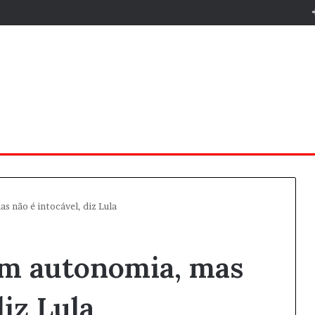
s não é intocável, diz Lula
em autonomia, mas
diz Lula