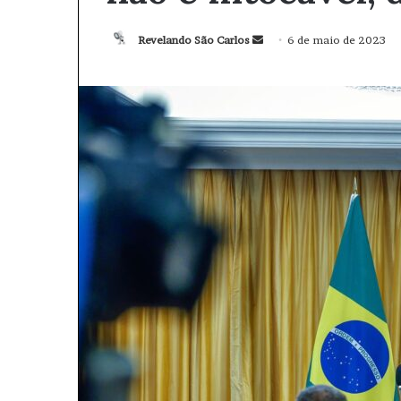
Revelando São Carlos
M
6 de maio de 2023
a
n
d
e
u
m
e
-
m
a
i
l