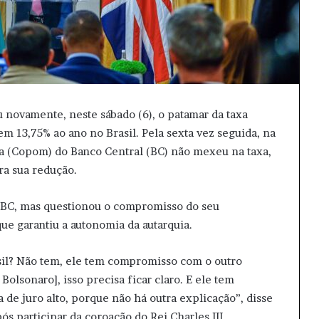
ou novamente, neste sábado (6), o patamar da taxa
em 13,75% ao ano no Brasil. Pela sexta vez seguida, na
ia (Copom) do Banco Central (BC) não mexeu na taxa,
ra sua redução.
o BC, mas questionou o compromisso do seu
ue garantiu a autonomia da autarquia.
il? Não tem, ele tem compromisso com o outro
olsonaro], isso precisa ficar claro. E ele tem
de juro alto, porque não há outra explicação”, disse
s participar da coroação do Rei Charles III.