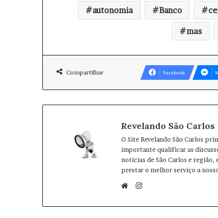
autonomia
Banco
ce
mas
Compartilhar
Facebook
M
Revelando São Carlos
O Site Revelando São Carlos pri
importante qualificar as discuss
noticias de São Carlos e região,
prestar o melhor serviço a nosso
I
n
W
s
e