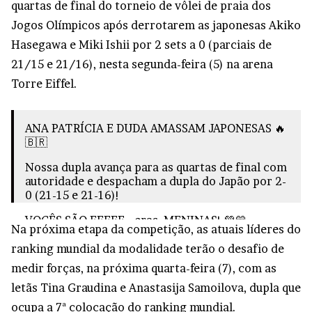
quartas de final do torneio de vôlei de praia dos
Jogos Olímpicos após derrotarem as japonesas Akiko
Hasegawa e Miki Ishii por 2 sets a 0 (parciais de
21/15 e 21/16), nesta segunda-feira (5) na arena
Torre Eiffel.
ANA PATRÍCIA E DUDA AMASSAM JAPONESAS 🔥
🇧🇷
Nossa dupla avança para as quartas de final com
autoridade e despacham a dupla do Japão por 2-
0 (21-15 e 21-16)!
VOCÊS SÃO FFFFF… eras, MENINAS! 💚💛
Na próxima etapa da competição, as atuais líderes do
#JogosOlímpicos
#TimeBrasil
#Paris2024
pic.twitter.com/MXEhNyVFd7
ranking mundial da modalidade terão o desafio de
medir forças, na próxima quarta-feira (7), com as
— Time Brasil (@timebrasil)
August 5, 2024
letãs Tina Graudina e Anastasija Samoilova, dupla que
ocupa a 7ª colocação do ranking mundial.