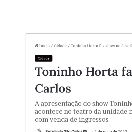
Início
/
Cidade
/
Toninho Horta faz show no Sesc S
Cidade
Toninho Horta f
Carlos
A apresentação do show Toninh
acontece no teatro da unidade no
com venda de ingressos
Revelando São Carlos
M
2 de maio de 2023