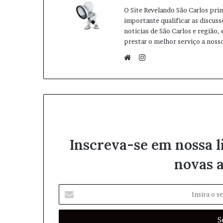
O Site Revelando São Carlos pri
importante qualificar as discuss
noticias de São Carlos e região,
prestar o melhor serviço a nosso
I
n
W
s
e
t
b
a
s
g
i
r
t
Inscreva-se em nossa l
a
e
m
novas a
I
n
s
i