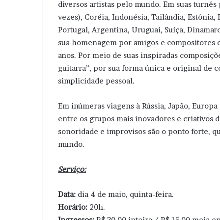
diversos artistas pelo mundo. Em suas turnês 
vezes), Coréia, Indonésia, Tailândia, Estônia, 
Portugal, Argentina, Uruguai, Suíça, Dinamar
sua homenagem por amigos e compositores de
anos. Por meio de suas inspiradas composiçõ
guitarra”, por sua forma única e original de
simplicidade pessoal.
Em inúmeras viagens à Rússia, Japão, Europa e
entre os grupos mais inovadores e criativos d
sonoridade e improvisos são o ponto forte, q
mundo.
Serviço:
Data:
dia 4 de maio, quinta-feira.
Horário:
20h.
Ingressos:
R$ 30,00 inteira / R$ 15,00 meia e