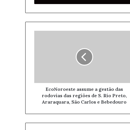
r
a
o
s
e
u
e
n
d
e
r
e
ç
o
EcoNoroeste assume a gestão das
d
rodovias das regiões de S. Rio Preto,
e
Araraquara, São Carlos e Bebedouro
e
m
a
i
l