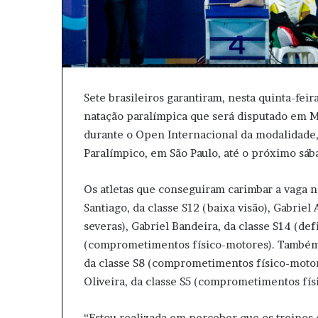
Sete brasileiros garantiram, nesta quinta-fei
natação paralímpica que será disputado em Ma
durante o Open Internacional da modalidade
Paralímpico, em São Paulo, até o próximo sáb
Os atletas que conseguiram carimbar a vaga 
Santiago, da classe S12 (baixa visão), Gabriel 
severas), Gabriel Bandeira, da classe S14 (defi
(comprometimentos físico-motores). Também 
da classe S8 (comprometimentos físico-motore
Oliveira, da classe S5 (comprometimentos fís
“Estou realizada em perceber que os treinos 