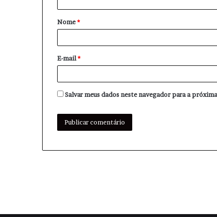
á
Nome
*
r
i
o
E-mail
*
*
Salvar meus dados neste navegador para a próxima