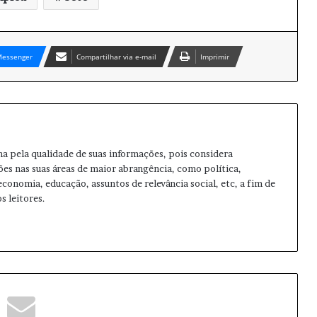
essenger
Compartilhar via e-mail
Imprimir
ma pela qualidade de suas informações, pois considera
ões nas suas áreas de maior abrangência, como política,
 economia, educação, assuntos de relevância social, etc, a fim de
s leitores.