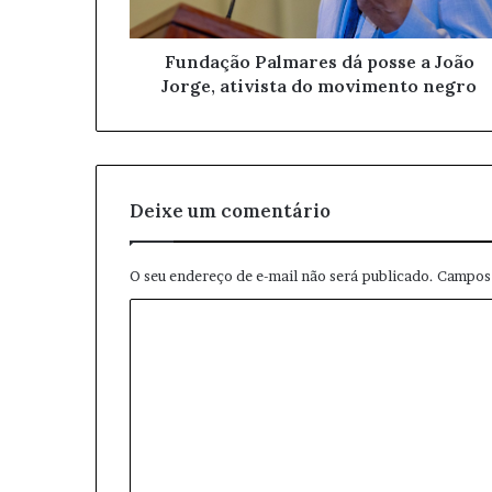
ç
o
Fundação Palmares dá posse a João
d
Jorge, ativista do movimento negro
e
e
m
a
i
l
Deixe um comentário
O seu endereço de e-mail não será publicado.
Campos 
C
o
m
e
n
t