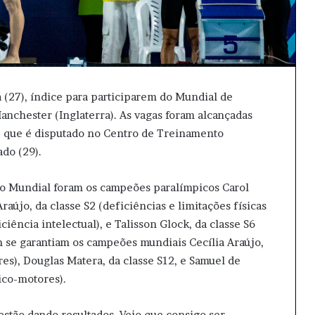
ra (27), índice para participarem do Mundial de
nchester (Inglaterra). As vagas foram alcançadas
, que é disputado no Centro de Treinamento
ado (29).
no Mundial foram os campeões paralímpicos Carol
Araújo, da classe S2 (deficiências e limitações físicas
ciência intelectual), e Talisson Glock, da classe S6
se garantiam os campeões mundiais Cecília Araújo,
s), Douglas Matera, da classe S12, e Samuel de
ico-motores).
estão dando resultados. Vejo que consigo ser