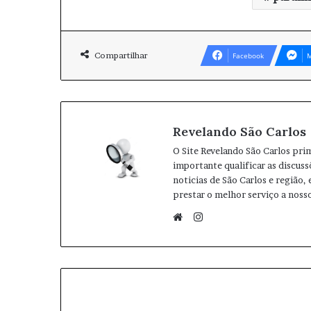
Compartilhar
Facebook
M
Revelando São Carlos
O Site Revelando São Carlos pri
importante qualificar as discuss
noticias de São Carlos e região,
prestar o melhor serviço a nosso
I
n
W
s
e
t
b
a
s
g
i