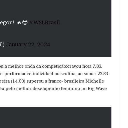
egou! 🔥😎
#WSLBrasil
il)
January 22, 2024
u a melhor onda da competição:cravou nota 7.83.
or performance individual masculina, ao somar 23.33
eira (14.00) superou a franco- brasileira Michelle
roféu pelo melhor desempenho feminino no Big Wave