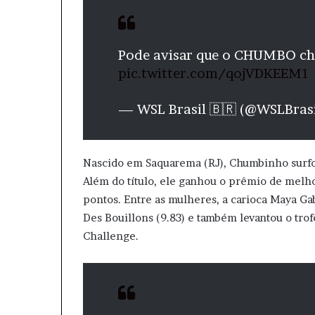
Pode avisar que o CHUMBO ch
pic.twitter.com/qojVDKEEM1
— WSL Brasil 🇧🇷 (@WSLBras
Nascido em Saquarema (RJ), Chumbinho surfo
Além do título, ele ganhou o prêmio de melh
pontos. Entre as mulheres, a carioca Maya Gab
Des Bouillons (9.83) e também levantou o t
Challenge.