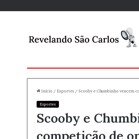
Início
/
Esportes
/
Scooby e Chumbinho vencem co
Esportes
Scooby e Chumb
competição de o