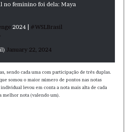
 no feminino foi dela: Maya
enge
2024 |
#WSLBrasil
4
il)
January 22, 2024
ias, sendo cada uma com participação de três duplas.
 que somou o maior número de pontos nas notas
individual levou em conta a nota mais alta de cada
da melhor nota (valendo um).