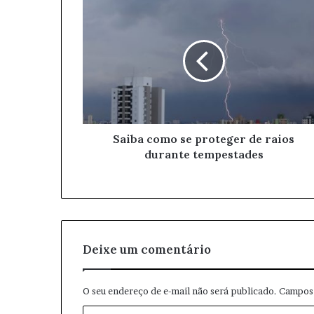
u
e
n
d
e
r
e
ç
o
Saiba como se proteger de raios
d
durante tempestades
e
e
m
a
i
l
Deixe um comentário
O seu endereço de e-mail não será publicado.
Campos 