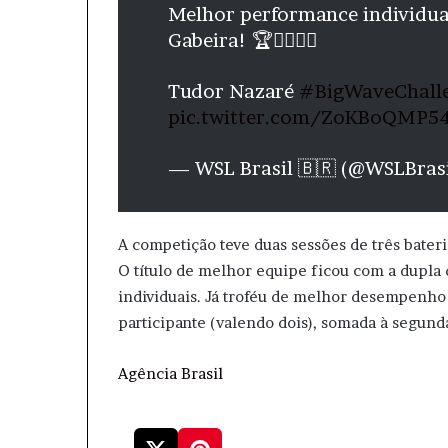
Melhor performance individual
Gabeira! 🏆🏄‍♀️🇧🇷
Tudor Nazaré
#BigWaveChall
pic.twitter.com/ZoKBoQMP5
— WSL Brasil 🇧🇷 (@WSLBras
A competição teve duas sessões de três bater
O título de melhor equipe ficou com a dupla
individuais. Já troféu de melhor desempenho 
participante (valendo dois), somada à segun
Agência Brasil