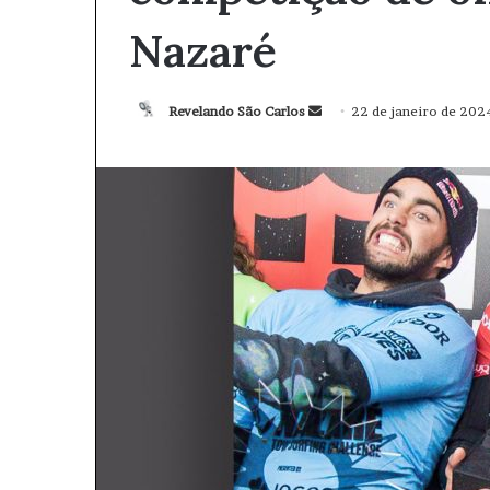
Nazaré
Revelando São Carlos
M
22 de janeiro de 202
a
n
d
e
u
m
e
-
m
a
i
l