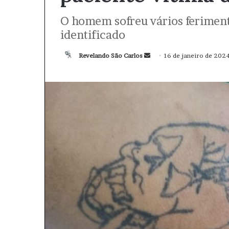
O homem sofreu vários feriment
identificado
Revelando São Carlos
M
16 de janeiro de 202
a
n
d
e
u
m
e
-
m
a
i
l