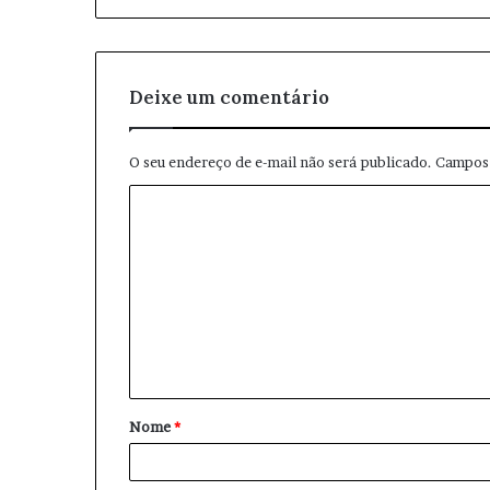
i
l
Deixe um comentário
O seu endereço de e-mail não será publicado.
Campos 
C
o
m
e
n
t
á
Nome
*
r
i