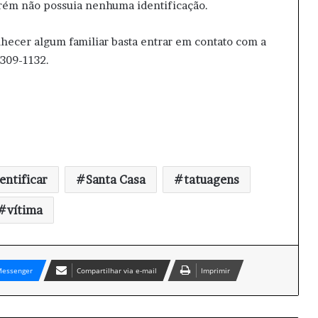
orém não possuia nenhuma identificação.
ecer algum familiar basta entrar em contato com a
 309-1132.
entificar
Santa Casa
tatuagens
vítima
essenger
Compartilhar via e-mail
Imprimir