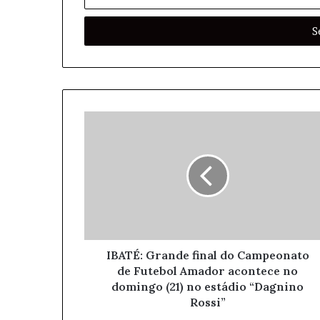
n
s
i
r
a
o
s
e
u
e
n
d
e
r
e
ç
o
IBATÉ: Grande final do Campeonato
d
de Futebol Amador acontece no
e
domingo (21) no estádio “Dagnino
e
Rossi”
m
a