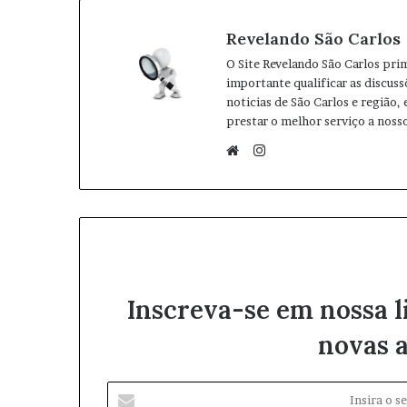
Revelando São Carlos
O Site Revelando São Carlos pri
importante qualificar as discuss
noticias de São Carlos e região,
prestar o melhor serviço a nosso
I
n
W
s
e
t
b
a
s
g
i
r
t
Inscreva-se em nossa l
a
e
m
novas a
I