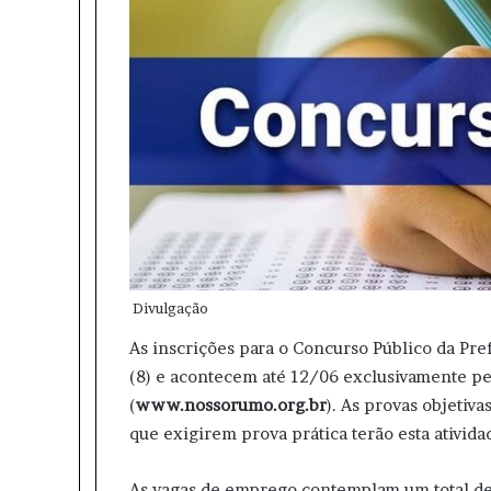
p
m
Divulgação
As inscrições para o Concurso Público da Pre
(8) e acontecem até 12/06 exclusivamente pe
(
www.nossorumo.org.br
). As provas objetiv
que exigirem prova prática terão esta ativid
As vagas de emprego contemplam um total de