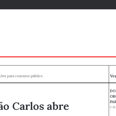
Ve
ições para concurso público
F
e
DO
c
OR
h
ão Carlos abre
PA
a
31
r