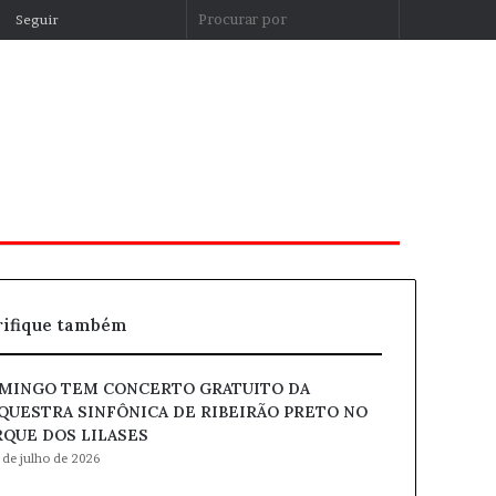
Entrar
Artigo
Barra
Procurar
Seguir
aleatório
Lateral
por
rifique também
MINGO TEM CONCERTO GRATUITO DA
QUESTRA SINFÔNICA DE RIBEIRÃO PRETO NO
RQUE DOS LILASES
 de julho de 2026