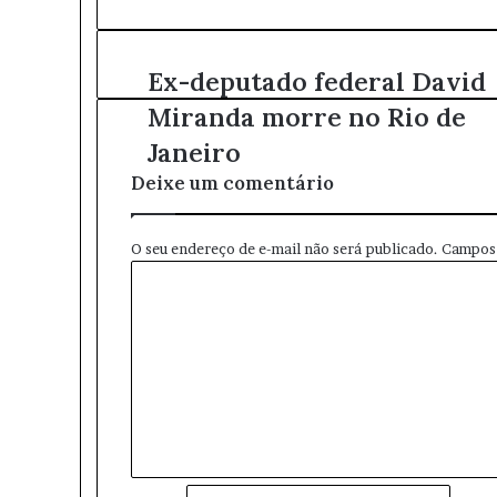
a
o
s
Ex-deputado federal David
e
Miranda morre no Rio de
u
e
Janeiro
n
Deixe um comentário
d
e
r
O seu endereço de e-mail não será publicado.
Campos 
e
C
ç
o
o
m
d
e
e
n
e
t
m
á
a
r
i
i
l
o