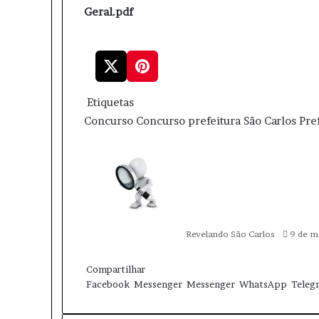
Geral.pdf
Etiquetas
Concurso
Concurso prefeitura São Carlos
Pre
M
a
n
d
e
u
Revelando São Carlos
9 de m
m
e
W
T
-
h
e
Compartilhar
m
a
l
Facebook
Messenger
Messenger
WhatsApp
Teleg
a
t
e
i
s
g