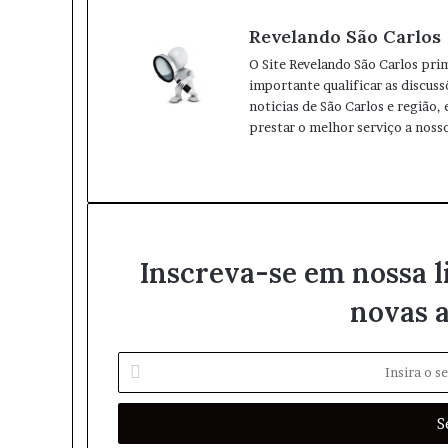
l
A
r
Revelando São Carlos
p
a
p
m
O Site Revelando São Carlos pri
importante qualificar as discuss
noticias de São Carlos e região,
prestar o melhor serviço a nosso
W
I
e
n
b
s
s
t
i
a
Inscreva-se em nossa l
t
g
e
r
novas a
a
m
I
n
s
i
r