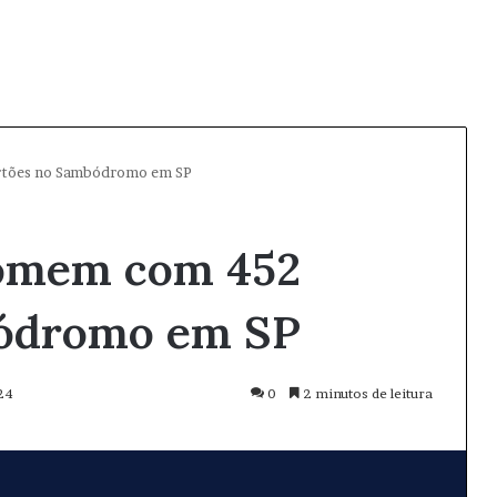
rtões no Sambódromo em SP
homem com 452
bódromo em SP
24
0
2 minutos de leitura