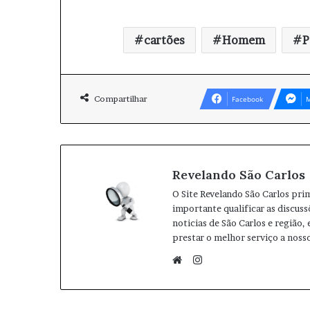
cartões
Homem
P
Compartilhar
Facebook
M
Revelando São Carlos
O Site Revelando São Carlos pri
importante qualificar as discuss
noticias de São Carlos e região,
prestar o melhor serviço a nosso
I
n
W
s
e
t