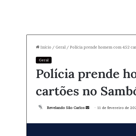
Início
/
Geral
/
Polícia prende homem com 452 ca
Geral
Polícia prende 
cartões no Sam
Revelando São Carlos
M
11 de fevereiro de 20
a
n
d