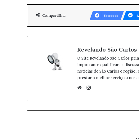
Compartilhar
Facebook
M
Revelando São Carlos
O Site Revelando São Carlos pri
importante qualificar as discuss
noticias de São Carlos e região,
prestar o melhor serviço a nosso
I
n
W
s
e
t
b
a
s
g
i
r
t