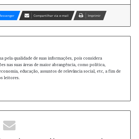
essenger
Compartilhar via e-mail
Imprimir
ma pela qualidade de suas informações, pois considera
ões nas suas áreas de maior abrangência, como política,
 economia, educação, assuntos de relevância social, etc, a fim de
s leitores.