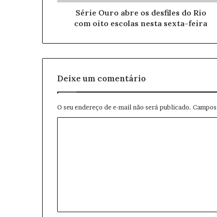
o
Série Ouro abre os desfiles do Rio
d
com oito escolas nesta sexta-feira
e
e
m
a
i
l
Deixe um comentário
O seu endereço de e-mail não será publicado.
Campos 
C
o
m
e
n
t
á