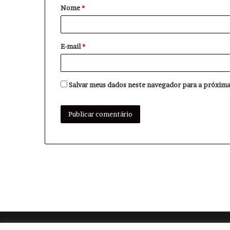
Nome
*
r
i
o
E-mail
*
*
Salvar meus dados neste navegador para a próxima