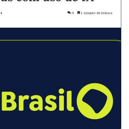
24
0
1 minuto de leitura