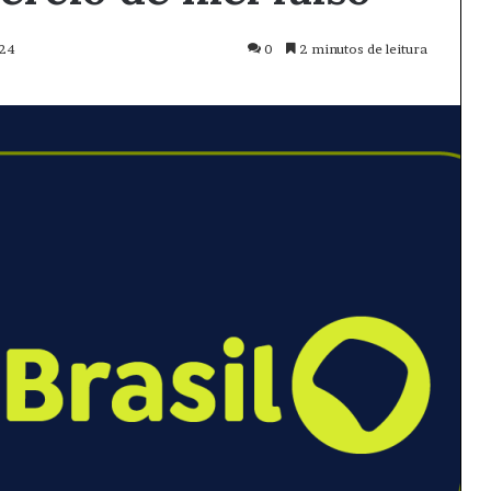
024
0
2 minutos de leitura