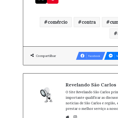
comércio
contra
cum
Compartilhar
Facebook
M
Revelando São Carlos
O Site Revelando São Carlos pri
importante qualificar as discuss
noticias de São Carlos e região,
prestar o melhor serviço a nosso
I