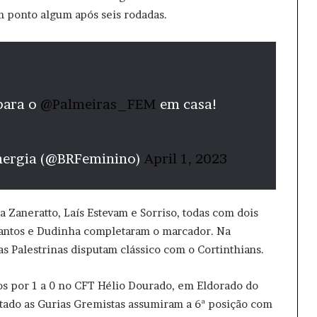
 ponto algum após seis rodadas.
para o
@Palmeiras_FEM
em casa!
nergia (@BRFeminino)
April 1, 2023
a Zaneratto, Laís Estevam e Sorriso, todas com dois
a Santos e Dudinha completaram o marcador. Na
s Palestrinas disputam clássico com o Cortinthians.
s por 1 a 0 no CFT Hélio Dourado, em Eldorado do
ultado as Gurias Gremistas assumiram a 6ª posição com