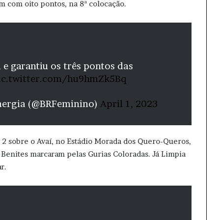
m com oito pontos, na 8ª colocação.
 e garantiu os três pontos das
ic.twitter.com/hu9hmZk5Bq
nergia (@BRFeminino)
April 1, 2023
 2 sobre o Avaí, no Estádio Morada dos Quero-Queros,
 Benites marcaram pelas Gurias Coloradas. Já Limpia
r.