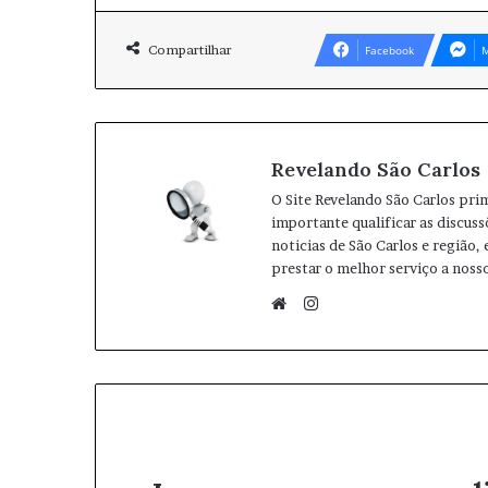
Compartilhar
Facebook
M
Revelando São Carlos
O Site Revelando São Carlos pri
importante qualificar as discuss
noticias de São Carlos e região,
prestar o melhor serviço a nosso
I
n
W
s
e
t
b
a
s
g
i
r
t
a
e