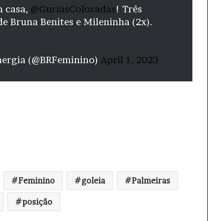
m casa,
@GuriasColoradas
! Três
e Bruna Benites e Mileninha (2x).
nergia (@BRFeminino)
April 1, 2023
Feminino
goleia
Palmeiras
posição