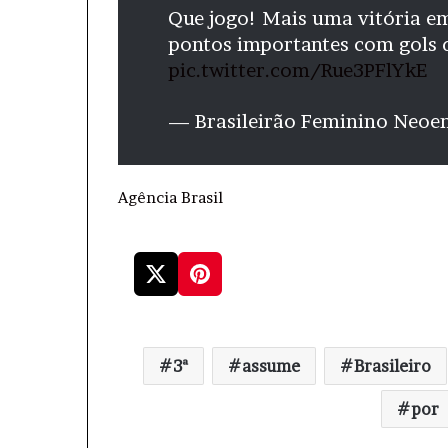
Que jogo! Mais uma vitória e
pontos importantes com gols d
pic.twitter.com/Rue3PFlYkE
— Brasileirão Feminino Neoe
Agência Brasil
3ª
assume
Brasileiro
por