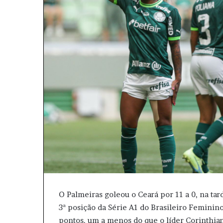
e
u
m
e
-
m
a
i
l
O Palmeiras goleou o Ceará por 11 a 0, na tar
3ª posição da Série A1 do Brasileiro Feminino
pontos, um a menos do que o líder Corinthian