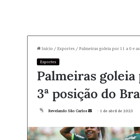
Início
/
Esportes
/
Palmeiras goleia por 11 a 0 e a
Esportes
Palmeiras goleia 
3ª posição do Br
Revelando São Carlos
M
1 de abril de 2023
a
n
d