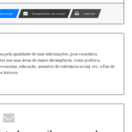
essenger
Compartilhar via e-mail
Imprimir
ma pela qualidade de suas informações, pois considera
ões nas suas áreas de maior abrangência, como política,
 economia, educação, assuntos de relevância social, etc, a fim de
s leitores.