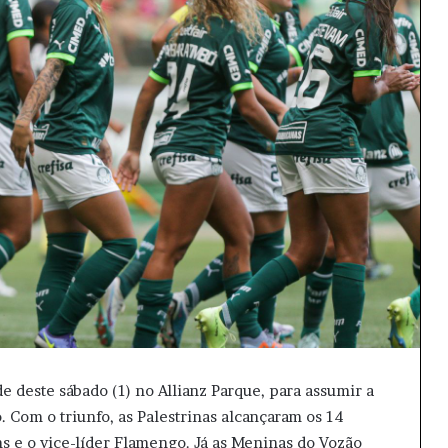
de deste sábado (1) no Allianz Parque, para assumir a
. Com o triunfo, as Palestrinas alcançaram os 14
s e o vice-líder Flamengo. Já as Meninas do Vozão