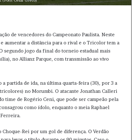
. (Foto: Cesar Greco)
lação de vencedores do Campeonato Paulista. Neste
e aumentar a distância para o rival e o Tricolor tem a
. O segundo jogo da final do torneio estadual mais
ília), no Allianz Parque, com transmissão ao vivo
 partida de ida, na última quarta-feira (30), por 3 a
 tricolores) no Morumbi. O atacante Jonathan Calleri
s do time de Rogério Ceni, que pode ser campeão pela
 consagrou como ídolo, enquanto o meia Raphael
Ferreira.
o Choque-Rei por um gol de diferença. O Verdão
para levar o título durante os 90 minutos. Caso o