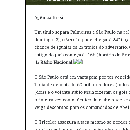
ida, do Campeonato Paulista, Série A1, no Estádio do Morumbi
Agência Brasil
Um título separa Palmeiras e São Paulo na re
domingo (3), o Verdão pode chegar à 24ª taça 
chance de igualar os 23 títulos do adversário
antigo do país começa às 16h (horário de Bras
da
Rádio Nacional
.
O São Paulo está em vantagem por ter vencido a
1, diante de mais de 60 mil torcedores (todos
(dois) e o volante Pablo Maia fizeram os gol
primeira vez como técnico do clube onde se
Veiga descontou para os comandados de Abel 
O Tricolor assegura a taça mesmo se perder 
precisa ganhar por três ou mais gols de saldo 