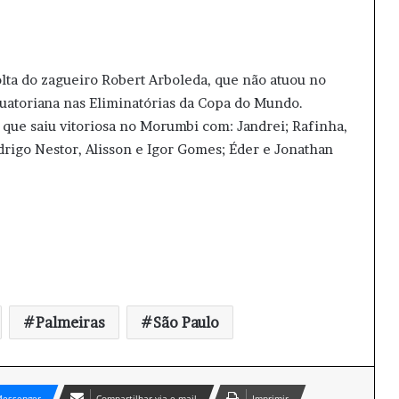
olta do zagueiro Robert Arboleda, que não atuou no
quatoriana nas Eliminatórias da Copa do Mundo.
que saiu vitoriosa no Morumbi com: Jandrei; Rafinha,
drigo Nestor, Alisson e Igor Gomes; Éder e Jonathan
Palmeiras
São Paulo
essenger
Compartilhar via e-mail
Imprimir