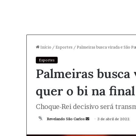
Início
/
Esportes
/
Palmeiras busca virada e São Pau
Esportes
Palmeiras busca 
quer o bi na final
Choque-Rei decisivo será transm
Revelando São Carlos
M
3 de abril de 2022
a
n