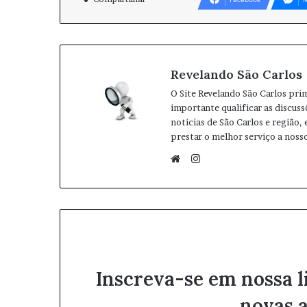
Revelando São Carlos
O Site Revelando São Carlos pri
importante qualificar as discuss
noticias de São Carlos e região,
prestar o melhor serviço a nosso
I
n
W
s
e
t
b
a
s
g
i
r
t
Inscreva-se em nossa l
a
e
m
novas a