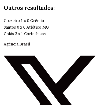
pic.twitter.com/MREMRWmnsO
Outros resultados:
— Fortaleza Esporte Clube 🦁 (@FortalezaEC)
April 23, 2023
Cruzeiro 1 x 0 Grêmio
Santos 0 x 0 Atlético-MG
Goiás 3 x 1 Corinthians
Agência Brasil