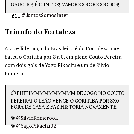
GAUCHO! É O INTER! VAMOOOOOOOOOOOOS!
🇦🇹
#JuntosSomosInter
📻
https://t.co/nuW2tV5j5C
Triunfo do Fortaleza
pic.twitter.com/6m7gBCCJMI
— Sport Club Internacional (@SCInternacional)
A vice-liderança do Brasileiro é do Fortaleza, que
April 23, 2023
bateu o Coritiba por 3 a 0, em pleno Couto Pereira,
com dois gols de Yago Pikachu e um de Silvio
Romero.
⏱️ FIIIIIIMMMMMMMMMM DE JOGO NO COUTO
PEREIRA! O LEÃO VENCE O CORITIBA POR 3X0
FORA DE CASA E FAZ HISTÓRIA NOVAMENTE!
⚽
@SilvioRomerook
⚽
@YagoPikachu02
⚽
@YagoPikachu02
#FortalezaEC
#Brasileirão