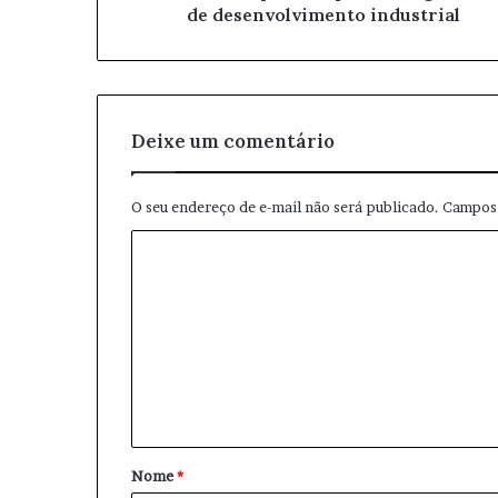
de desenvolvimento industrial
e
e
m
a
i
l
Deixe um comentário
O seu endereço de e-mail não será publicado.
Campos 
C
o
m
e
n
t
á
Nome
*
r