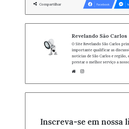
Compartilhar
Facebook
M
Revelando São Carlos
O Site Revelando São Carlos pri
importante qualificar as discuss
noticias de São Carlos e região,
prestar o melhor serviço a nosso
I
n
W
s
e
t
b
a
s
g
i
r
t
Inscreva-se em nossa l
a
e
m