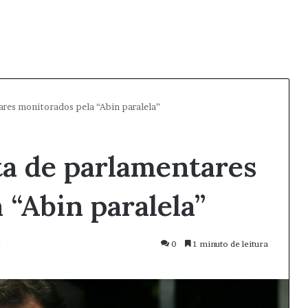
ares monitorados pela “Abin paralela”
ta de parlamentares
 “Abin paralela”
4
0
1 minuto de leitura