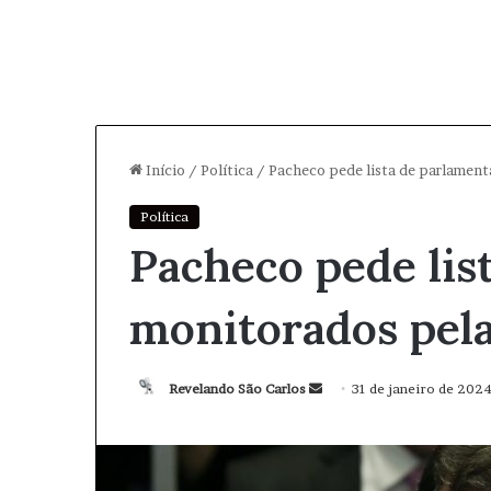
Início
/
Política
/
Pacheco pede lista de parlament
Política
Pacheco pede lis
monitorados pela
Revelando São Carlos
M
31 de janeiro de 202
a
n
d