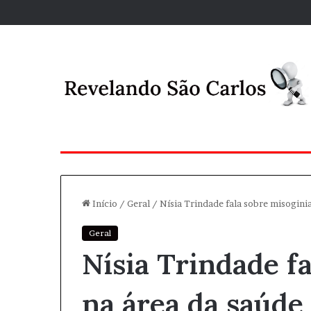
Início
/
Geral
/
Nísia Trindade fala sobre misogini
Geral
Nísia Trindade f
na área da saúd