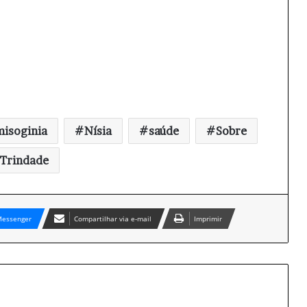
misoginia
Nísia
saúde
Sobre
Trindade
essenger
Compartilhar via e-mail
Imprimir