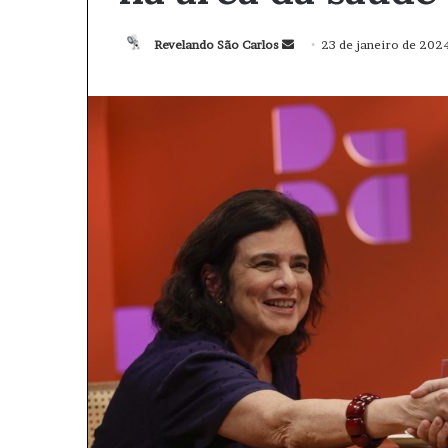
Revelando São Carlos
M
23 de janeiro de 202
a
n
d
e
u
m
e
-
m
a
i
l