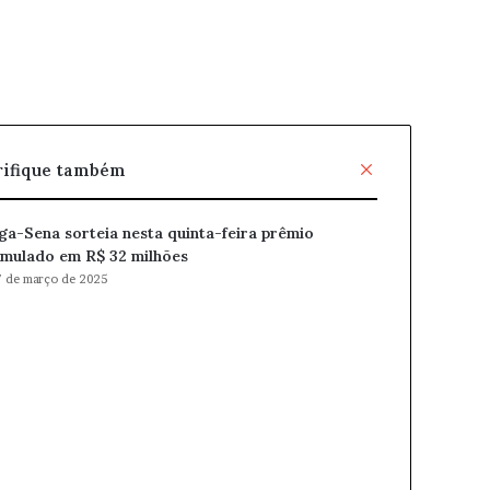
F
rifique também
e
c
a-Sena sorteia nesta quinta-feira prêmio
h
mulado em R$ 32 milhões
a
r
 de março de 2025