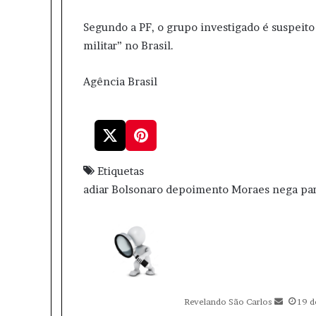
Segundo a PF, o grupo investigado é suspeito 
militar” no Brasil.
Agência Brasil
Etiquetas
adiar
Bolsonaro
depoimento
Moraes
nega
pa
M
a
n
d
e
u
Revelando São Carlos
19 d
m