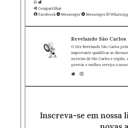
e
W
T
-
h
Compartilhar
e
m
a
Facebook
l
Messenger
Messenger
WhatsAp
a
t
e
i
s
g
l
A
r
Revelando São Carlos
p
a
p
m
O Site Revelando São Carlos pri
importante qualificar as discuss
noticias de São Carlos e região,
prestar o melhor serviço a nosso
I
n
W
s
e
t
b
a
s
g
i
Inscreva-se em nossa l
r
t
a
e
novas a