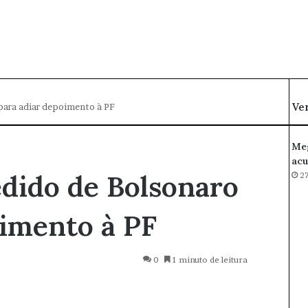
Ve
para adiar depoimento à PF
Meg
acu
dido de Bolsonaro
27
oimento à PF
0
1 minuto de leitura