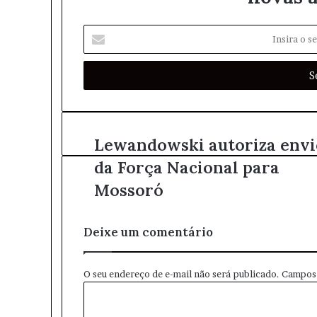
m
I
n
s
i
r
a
o
s
Lewandowski autoriza envi
e
da Força Nacional para
u
e
Mossoró
n
d
e
Deixe um comentário
r
e
ç
O seu endereço de e-mail não será publicado.
Campos 
o
C
d
o
e