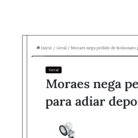
Início
/
Geral
/
Moraes nega pedido de Bolsonaro 
Geral
Moraes nega pe
para adiar dep
M
a
n
d