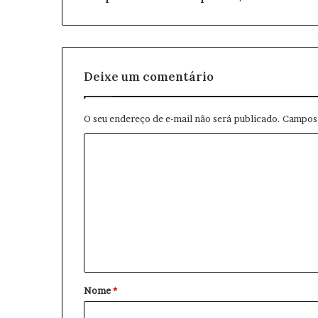
e
m
a
i
l
Deixe um comentário
O seu endereço de e-mail não será publicado.
Campos 
C
o
m
e
n
t
á
Nome
*
r
i