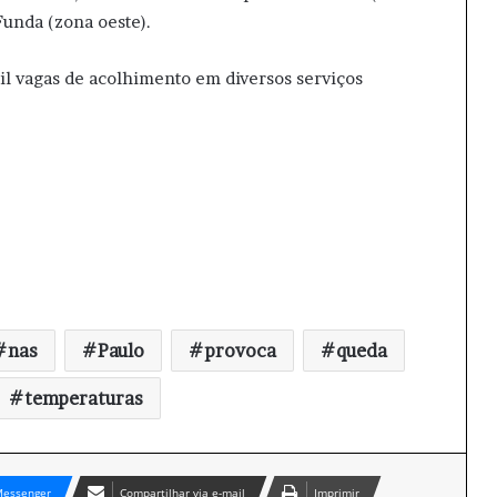
Funda (zona oeste).
il vagas de acolhimento em diversos serviços
nas
Paulo
provoca
queda
temperaturas
essenger
Compartilhar via e-mail
Imprimir