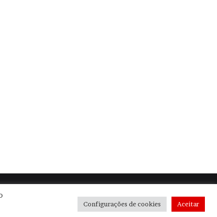
| Orgulhosamente hospedado por
Be Agência Digital
o
Configurações de cookies
Aceitar