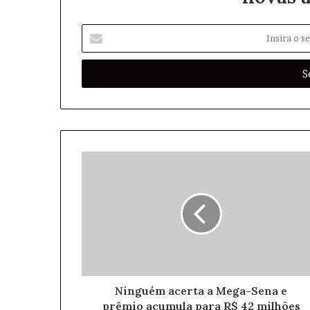
I
n
s
i
r
a
o
s
e
u
e
n
d
e
r
e
ç
o
Ninguém acerta a Mega-Sena e
d
prêmio acumula para R$ 42 milhões
e