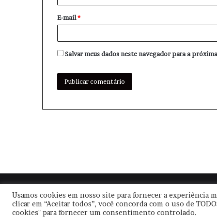
o
E-mail
*
*
Salvar meus dados neste navegador para a próxima
© Copyright
2026, Todos os direitos reservados |
Usamos cookies em nosso site para fornecer a experiência ma
clicar em “Aceitar todos”, você concorda com o uso de TODO
cookies" para fornecer um consentimento controlado.