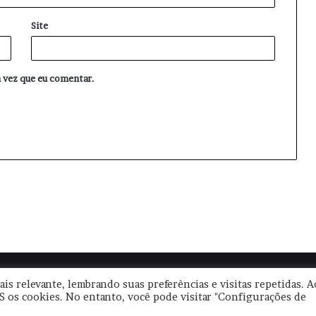
Site
 vez que eu comentar.
|
Termos de Uso
|
Política de Privacidade
| CNPJ: 57.671.561/0001-30 
is relevante, lembrando suas preferências e visitas repetidas. A
S os cookies. No entanto, você pode visitar "Configurações de
Facebook
YouTube
Instagram