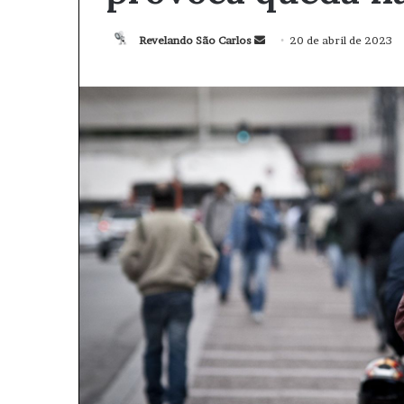
Revelando São Carlos
M
20 de abril de 2023
a
n
d
e
u
m
e
-
m
a
i
l