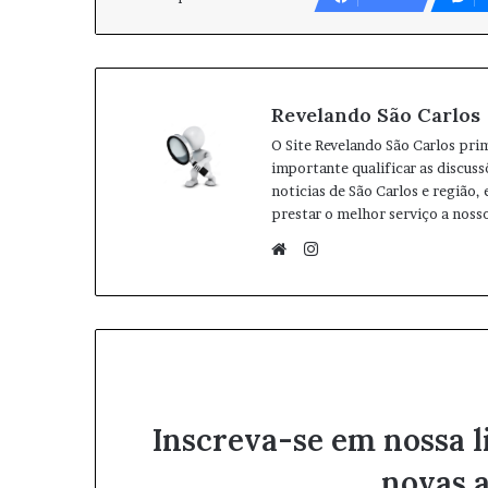
Revelando São Carlos
O Site Revelando São Carlos pri
importante qualificar as discuss
noticias de São Carlos e região,
prestar o melhor serviço a nosso
I
n
W
s
e
t
b
a
s
g
i
r
t
Inscreva-se em nossa l
a
e
m
novas a