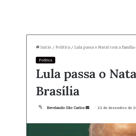
Início
/
Política
/
Lula passa o Natal com a família 
Política
Lula passa o Nat
Brasília
Revelando São Carlos
M
22 de dezembro de 
a
n
d