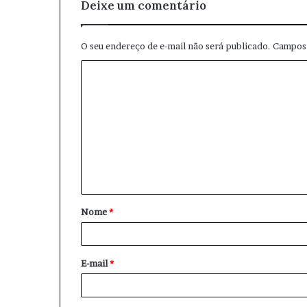
l
Deixe um comentário
O seu endereço de e-mail não será publicado.
Campos 
C
o
m
e
n
t
á
Nome
*
r
i
o
E-mail
*
*