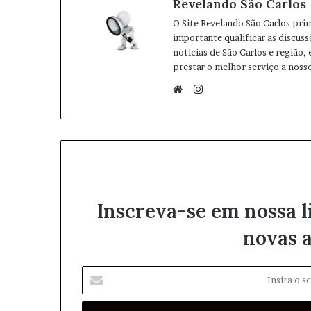
Revelando São Carlos
O Site Revelando São Carlos pri
importante qualificar as discuss
noticias de São Carlos e região,
prestar o melhor serviço a nosso
I
n
W
s
e
t
b
a
s
g
i
r
t
Inscreva-se em nossa l
a
e
m
novas a
I
n
s