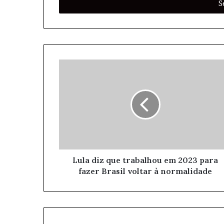
i
r
a
o
s
e
u
e
n
d
e
r
e
ç
o
Lula diz que trabalhou em 2023 para
d
fazer Brasil voltar à normalidade
e
e
m
a
i