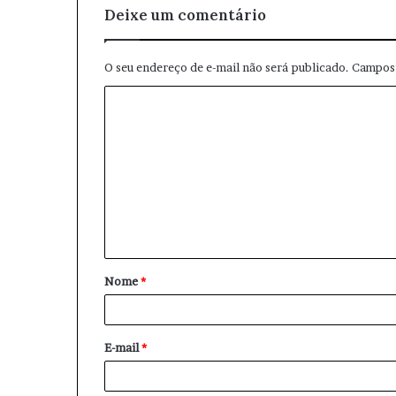
Deixe um comentário
O seu endereço de e-mail não será publicado.
Campos 
C
o
m
e
n
t
á
Nome
*
r
i
o
E-mail
*
*