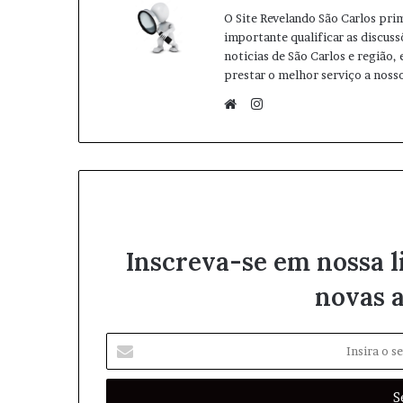
O Site Revelando São Carlos pri
importante qualificar as discuss
noticias de São Carlos e região,
prestar o melhor serviço a nosso
I
n
W
s
e
t
b
a
s
g
i
r
t
Inscreva-se em nossa l
a
e
m
novas a
I
n
s
i