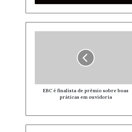
r
a
o
s
e
u
e
n
d
e
r
e
ç
o
EBC é finalista de prêmio sobre boas
d
práticas em ouvidoria
e
e
m
a
i
l