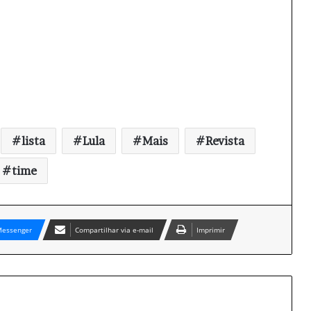
lista
Lula
Mais
Revista
time
essenger
Compartilhar via e-mail
Imprimir