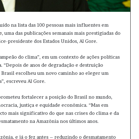
luído na lista das 100 pessoas mais influentes em
e
, uma das publicações semanais mais prestigiadas do
ice-presidente dos Estados Unidos, Al Gore.
campeão do clima”, em um contexto de ações políticas
ca. “Depois de anos de degradação e destruição
o Brasil escolheu um novo caminho ao eleger um
a”, escreveu Al Gore.
prometeu fortalecer a posição do Brasil no mundo,
cracia, justiça e equidade econômica. “Mas em
o mais significativo do que nas crises do clima e da
 desmatamento na Amazônia nos últimos anos.
ônia, e já o fez antes – reduzindo o desmatamento