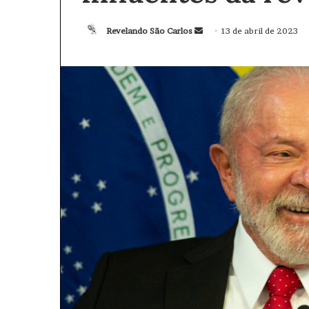
Revelando São Carlos
M
13 de abril de 2023
a
n
d
e
u
m
e
-
m
a
i
l