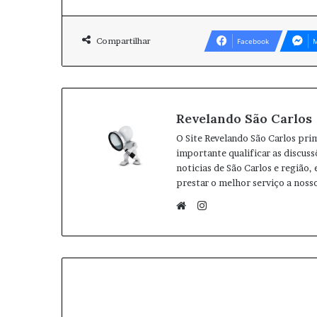
Compartilhar
Facebook
M
Revelando São Carlos
O Site Revelando São Carlos pri
importante qualificar as discuss
noticias de São Carlos e região,
prestar o melhor serviço a nosso
I
n
W
s
e
t
b
a
s
g
i
r
t