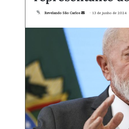
Revelando São Carlos
M
13 de junho de 2024
a
n
d
e
u
m
e
-
m
a
i
l