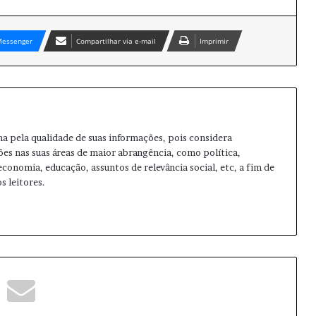
essenger
Compartilhar via e-mail
Imprimir
ma pela qualidade de suas informações, pois considera
ões nas suas áreas de maior abrangência, como política,
 economia, educação, assuntos de relevância social, etc, a fim de
s leitores.