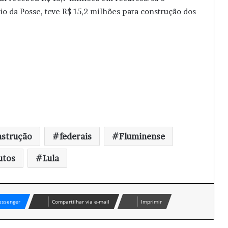
o da Posse, teve R$ 15,2 milhões para construção dos
nstrução
federais
Fluminense
utos
Lula
ssenger
Compartilhar via e-mail
Imprimir