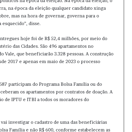
olíticos na época da eleição. Na época da eleição, o
rra, na época da eleição qualquer candidato xinga
obre, mas na hora de governar, governa para o
 esquecido”, disse.
tregues hoje foi de R$ 52,4 milhões, por meio do
tério das Cidades. São 496 apartamentos no
do Vale, que beneficiarão 3.328 pessoas. A construção
esde 2017 e apenas em maio de 2023 o processo
, 587 participam do Programa Bolsa Família ou do
eceberam os apartamentos por contratos de doação. A
o de IPTU e ITBI a todos os moradores do
vai investigar o cadastro de uma das beneficiárias
olsa Família e não R$ 600, conforme estabelecem as