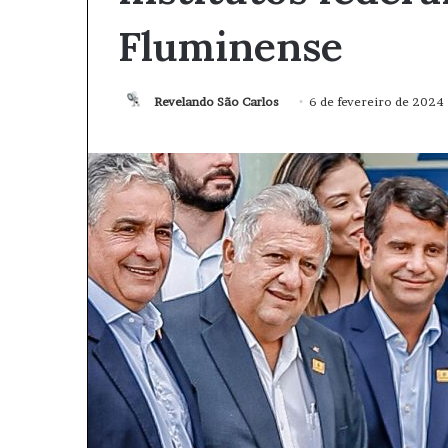
Fluminense
Revelando São Carlos
M
6 de fevereiro de 2024
a
n
d
e
u
m
e
-
m
a
i
l