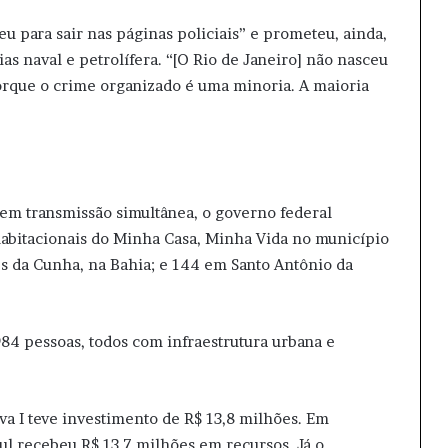
eu para sair nas páginas policiais” e prometeu, ainda,
s naval e petrolífera. “[O Rio de Janeiro] não nasceu
orque o crime organizado é uma minoria. A maioria
 em transmissão simultânea, o governo federal
abitacionais do Minha Casa, Minha Vida no município
es da Cunha, na Bahia; e 144 em Santo Antônio da
84 pessoas, todos com infraestrutura urbana e
a I teve investimento de R$ 13,8 milhões. Em
ul recebeu R$ 13,7 milhões em recursos. Já o