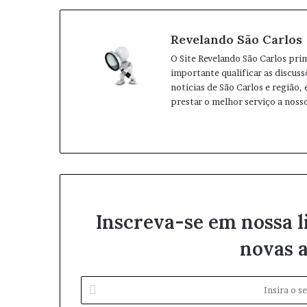
Revelando São Carlos
O Site Revelando São Carlos pri
importante qualificar as discuss
noticias de São Carlos e região,
prestar o melhor serviço a nosso
W
I
e
n
b
s
s
t
i
a
t
g
Inscreva-se em nossa l
e
r
a
novas a
m
I
n