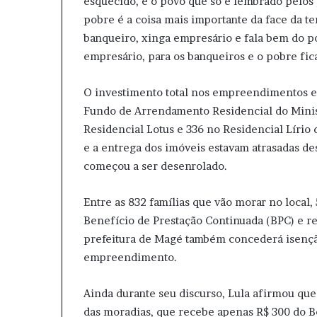
esquecido, é o povo que só é lembrado pelos p
pobre é a coisa mais importante da face da te
banqueiro, xinga empresário e fala bem do p
empresário, para os banqueiros e o pobre fica
O investimento total nos empreendimentos en
Fundo de Arrendamento Residencial do Minis
Residencial Lotus e 336 no Residencial Lírio 
e a entrega dos imóveis estavam atrasadas d
começou a ser desenrolado.
Entre as 832 famílias que vão morar no local
Benefício de Prestação Continuada (BPC) e r
prefeitura de Magé também concederá isençã
empreendimento.
Ainda durante seu discurso, Lula afirmou que 
das moradias, que recebe apenas R$ 300 do B