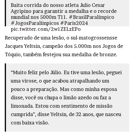
Baita corrida do nosso atleta Julio Cesar
Agripino para garantir a medalha e o recorde
mundial nos 5000m T11.
#BrasilParalímpico
#JogosParalímpicos
#Paris2024
pic.twitter.com/2w1ZELzEPo
Recuperado de uma lesão, o sul-matogrossensse
— Comitê Paralímpico Brasileiro
(@BraParalimpico)
August 30, 2024
Jacques Yeltsin, campeão dos 5.000m nos Jogos de
Tóquio, também festejou sua medalha de bronze.
“Muito feliz pelo Júlio. Eu tive uma lesão, peguei
uma virose, o que acabou atrapalhando um
pouco a preparação. Mas como minha esposa
disse, você ou chupa o limão azedo ou faz a
limonada. Estou com sentimento de missão
cumprida”, disse Yeltsin, de 32 anos, que nasceu
com baixa visão.