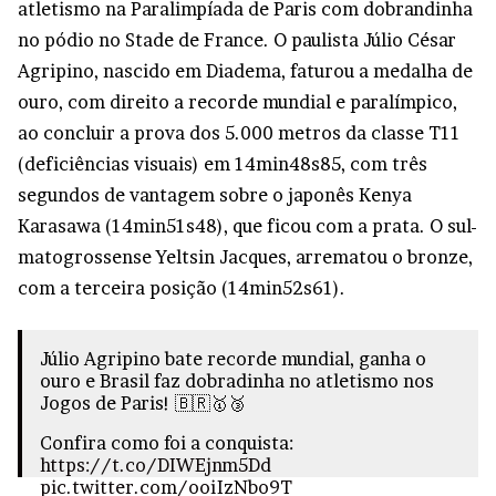
atletismo na Paralimpíada de Paris com dobrandinha
no pódio no Stade de France. O paulista Júlio César
Agripino, nascido em Diadema, faturou a medalha de
ouro, com direito a recorde mundial e paralímpico,
ao concluir a prova dos 5.000 metros da classe T11
(deficiências visuais) em 14min48s85, com três
segundos de vantagem sobre o japonês Kenya
Karasawa (14min51s48), que ficou com a prata. O sul-
matogrossense Yeltsin Jacques, arrematou o bronze,
com a terceira posição (14min52s61).
Júlio Agripino bate recorde mundial, ganha o
ouro e Brasil faz dobradinha no atletismo nos
Jogos de Paris! 🇧🇷🥇🥉
Confira como foi a conquista:
https://t.co/DIWEjnm5Dd
pic.twitter.com/ooiIzNbo9T