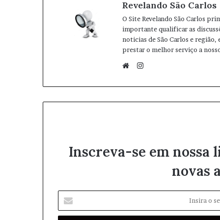
Revelando São Carlos
O Site Revelando São Carlos pri
importante qualificar as discuss
noticias de São Carlos e região,
prestar o melhor serviço a nosso
I
n
W
s
e
t
b
a
s
g
i
r
t
Inscreva-se em nossa l
a
e
m
novas a
I
n
s