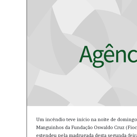
e
u
m
e
-
m
a
i
l
Um incêndio teve início na noite de domingo
Manguinhos da Fundação Oswaldo Cruz (Fiocru
estendeu pela madrugada desta segunda-feira (