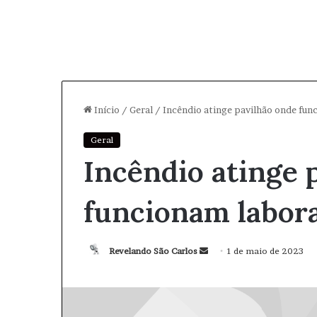
Início
/
Geral
/
Incêndio atinge pavilhão onde fun
Geral
Incêndio atinge 
funcionam labora
Revelando São Carlos
M
1 de maio de 2023
a
n
d