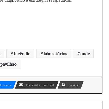
 diagnóstico e estratégias terapêuticas.
m
Incêndio
laboratórios
onde
pavilhão
essenger
Compartilhar via e-mail
Imprimir