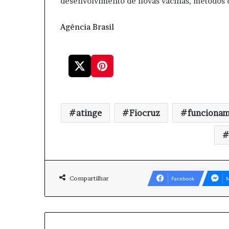
desenvolvimento de novas vacinas, métodos de
Agência Brasil
atinge
Fiocruz
funciona
Compartilhar
Facebook
M