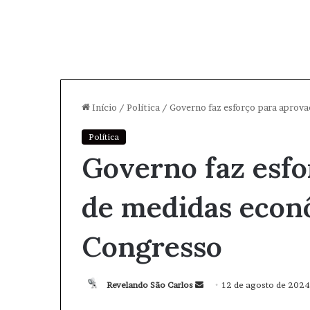
Início
/
Política
/
Governo faz esforço para aprov
Política
Governo faz esfo
de medidas econ
Congresso
Revelando São Carlos
M
12 de agosto de 2024
a