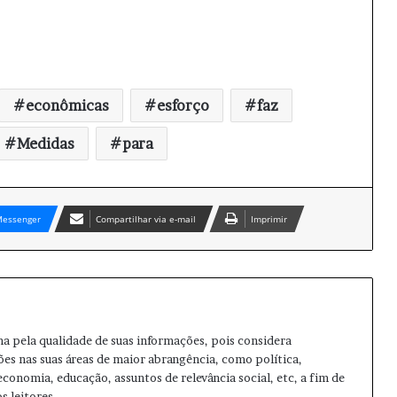
econômicas
esforço
faz
Medidas
para
essenger
Compartilhar via e-mail
Imprimir
ma pela qualidade de suas informações, pois considera
ões nas suas áreas de maior abrangência, como política,
 economia, educação, assuntos de relevância social, etc, a fim de
s leitores.