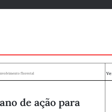
Ve
envolvimento florestal
F
e
c
h
ano de ação para
a
r