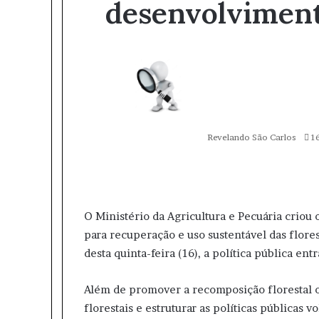
desenvolviment
M
a
n
d
e
u
Revelando São Carlos
1
m
e
W
T
-
h
e
m
a
l
a
t
e
i
O Ministério da Agricultura e Pecuária criou 
s
g
l
para recuperação e uso sustentável das flores
A
r
desta quinta-feira (16), a política pública e
p
a
p
m
Além de promover a recomposição florestal o
florestais e estruturar as políticas públicas 