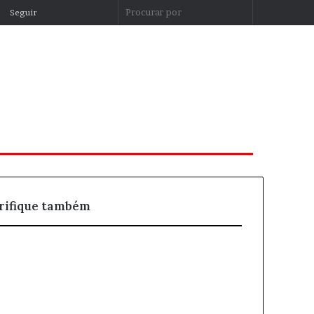
Entrar
Artigo
Barra
Procurar
Seguir
aleatório
Lateral
por
rifique também