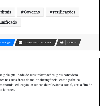
editais
Governo
retificações
unificado
essenger
Compartilhar via e-mail
Imprimir
ma pela qualidade de suas informações, pois considera
ões nas suas áreas de maior abrangência, como política,
 economia, educação, assuntos de relevância social, etc, a fim de
s leitores.