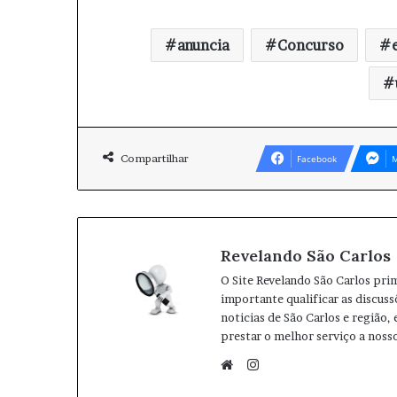
anuncia
Concurso
Compartilhar
Facebook
M
Revelando São Carlos
O Site Revelando São Carlos pri
importante qualificar as discuss
noticias de São Carlos e região,
prestar o melhor serviço a nosso
I
n
W