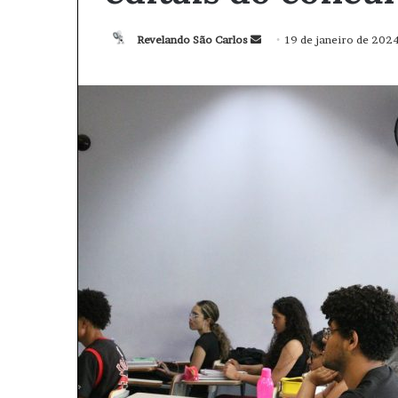
Revelando São Carlos
M
19 de janeiro de 202
a
n
d
e
u
m
e
-
m
a
i
l