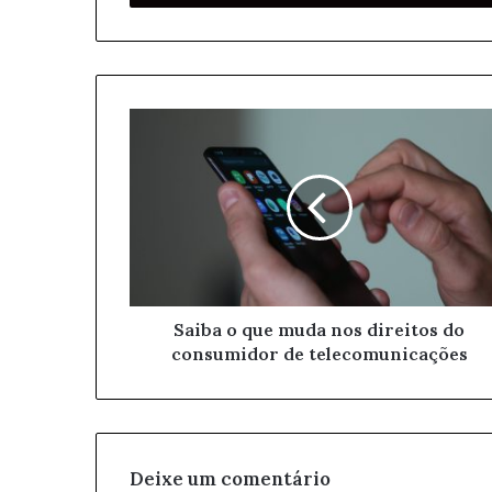
r
a
o
s
e
u
e
n
d
e
r
e
ç
o
Saiba o que muda nos direitos do
d
consumidor de telecomunicações
e
e
m
a
i
l
Deixe um comentário