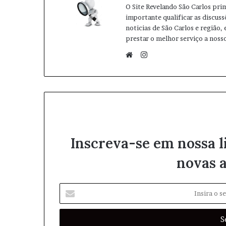
O Site Revelando São Carlos pri
importante qualificar as discuss
noticias de São Carlos e região,
prestar o melhor serviço a nosso
I
n
W
s
e
t
b
a
s
g
i
r
t
Inscreva-se em nossa l
a
e
m
novas a
I
n
s
i