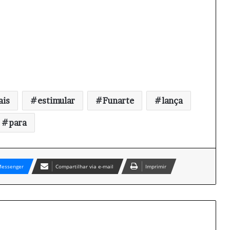
ais
estimular
Funarte
lança
para
essenger
Compartilhar via e-mail
Imprimir