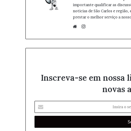
importante qualificar as discuss
noticias de São Carlos e região,
prestar o melhor serviço a nosso
I
n
W
s
e
t
b
a
s
g
i
r
t
Inscreva-se em nossa l
a
e
m
novas a
I
n
s
i
r