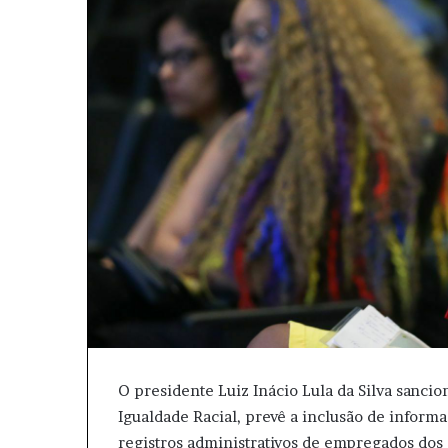
e
u
m
e
-
m
a
i
l
O presidente Luiz Inácio Lula da Silva sancion
Igualdade Racial, prevê a inclusão de informa
registros administrativos de empregados dos 