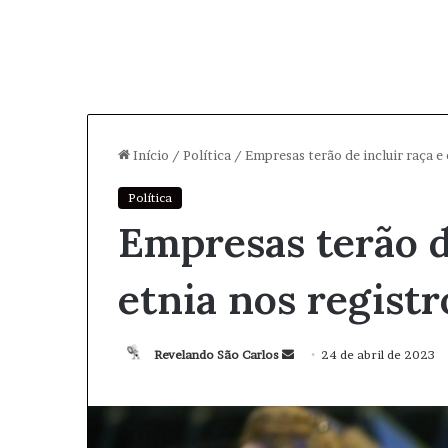
Início
/
Política
/
Empresas terão de incluir raça e
Política
Empresas terão d
etnia nos regist
Revelando São Carlos
M
24 de abril de 2023
a
n
d