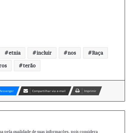
etnia
incluir
nos
Raça
ros
terão
essenger
Compartilhar via e-mail
Imprimir
ma pela qualidade de suas informações, pois considera