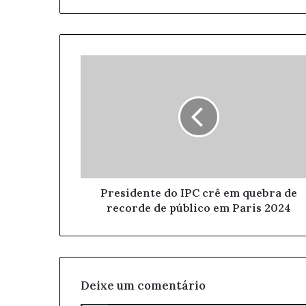
a
o
s
e
u
e
n
d
e
r
e
ç
o
Presidente do IPC crê em quebra de
d
recorde de público em Paris 2024
e
e
m
a
i
l
Deixe um comentário