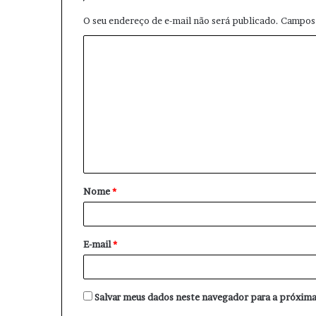
O seu endereço de e-mail não será publicado.
Campos 
C
o
m
e
n
t
á
Nome
*
r
i
o
E-mail
*
*
Salvar meus dados neste navegador para a próxima