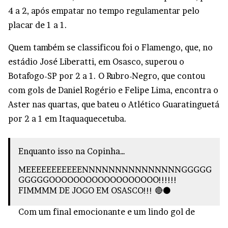
4 a 2, após empatar no tempo regulamentar pelo
placar de 1 a 1.
Quem também se classificou foi o Flamengo, que, no
estádio José Liberatti, em Osasco, superou o
Botafogo-SP por 2 a 1. O Rubro-Negro, que contou
com gols de Daniel Rogério e Felipe Lima, encontra o
Aster nas quartas, que bateu o Atlético Guaratinguetá
por 2 a 1 em Itaquaquecetuba.
Enquanto isso na Copinha…
MEEEEEEEEEEENNNNNNNNNNNNNNNGGGGG
GGGGGOOOOOOOOOOOOOOOOOO!!!!!!
FIMMMM DE JOGO EM OSASCO!!! 🔴⚫️
Com um final emocionante e um lindo gol de
Felipe Lima, os
#GarotosDoNinho
vencem o