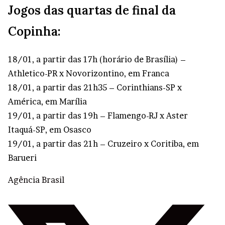
Botafogo-SP por 2 a 1 e avançam para as quartas
Jogos das quartas de final da
de finais da competição!…
pic.twitter.com/a45DMTBqR3
Copinha:
— Flamengo (@Flamengo)
January 18, 2024
18/01, a partir das 17h (horário de Brasília) –
Athletico-PR x Novorizontino, em Franca
18/01, a partir das 21h35 – Corinthians-SP x
América, em Marília
19/01, a partir das 19h – Flamengo-RJ x Aster
Itaquá-SP, em Osasco
19/01, a partir das 21h – Cruzeiro x Coritiba, em
Barueri
Agência Brasil