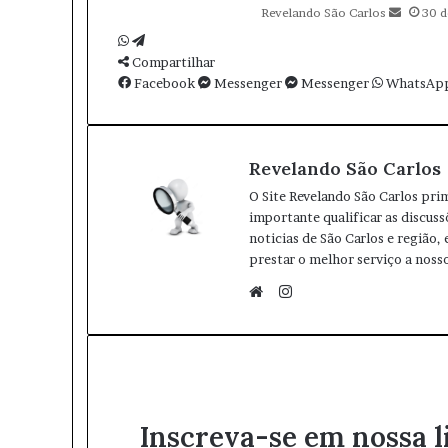
Revelando São Carlos
30 
m
e
W
T
-
h
Compartilhar
e
m
a
Facebook
l
Messenger
Messenger
WhatsAp
a
t
e
i
s
g
l
A
r
Revelando São Carlos
p
a
p
m
O Site Revelando São Carlos pri
importante qualificar as discuss
noticias de São Carlos e região,
prestar o melhor serviço a nosso
I
n
W
s
e
t
b
a
s
g
i
Inscreva-se em nossa l
r
t