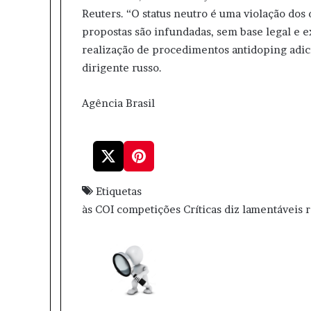
Reuters. “O status neutro é uma violação do
propostas são infundadas, sem base legal e 
realização de procedimentos antidoping adici
dirigente russo.
Agência Brasil
Etiquetas
às
COI
competições
Críticas
diz
lamentáveis
r
M
a
n
d
e
u