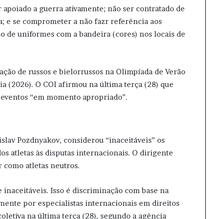
r apoiado a guerra ativamente; não ser contratado de
ça; e se comprometer a não fazr referência aos
so de uniformes com a bandeira (cores) nos locais de
pação de russos e bielorrussos na Olimpíada de Verão
lia (2026). O COI afirmou na última terça (28) que
is eventos “em momento apropriado”.
slav Pozdnyakov, considerou “inaceitáveis” os
dos atletas às disputas internacionais. O dirigente
 como atletas neutros.
inaceitáveis. Isso é discriminação com base na
ente por especialistas internacionais em direitos
letiva na última terça (28), segundo a agência