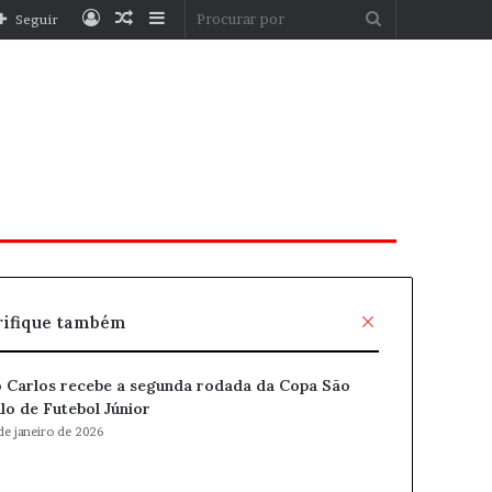
Entrar
Artigo
Barra
Procurar
Seguir
aleatório
Lateral
por
F
rifique também
e
c
 Carlos recebe a segunda rodada da Copa São
h
lo de Futebol Júnior
a
r
de janeiro de 2026