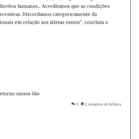
s direitos humanos… Acreditamos que as condições
excessivas. Discordamos categoricamente da
onais em relação aos atletas russos”, concluiu o
etorno
russos
São
0
2 minutos de leitura