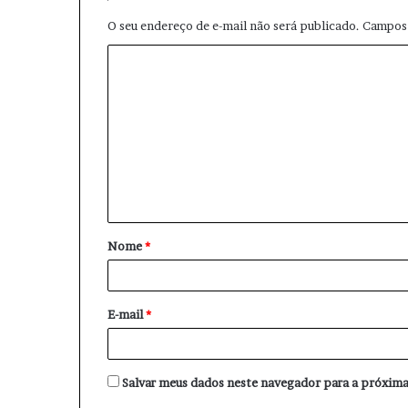
O seu endereço de e-mail não será publicado.
Campos 
C
o
m
e
n
t
á
Nome
*
r
i
o
E-mail
*
*
Salvar meus dados neste navegador para a próxima