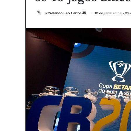
Revelando São Carlos
M
30 de janeiro de 202
a
n
d
e
u
m
e
-
m
a
i
l