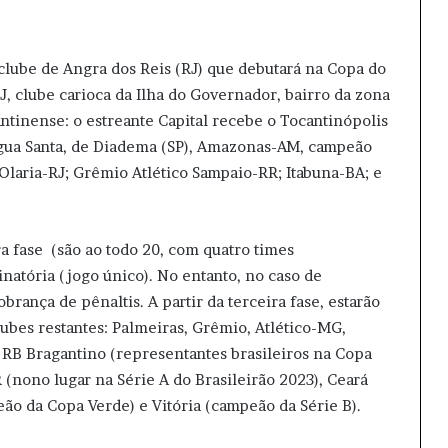
 clube de Angra dos Reis (RJ) que debutará na Copa do
J, clube carioca da Ilha do Governador, bairro da zona
ntinense: o estreante Capital recebe o Tocantinópolis
Água Santa, de Diadema (SP), Amazonas-AM, campeão
Olaria-RJ; Grêmio Atlético Sampaio-RR; Itabuna-BA; e
a fase (são ao todo 20, com quatro times
natória (jogo único). No entanto, no caso de
rança de pênaltis. A partir da terceira fase, estarão
lubes restantes: Palmeiras, Grêmio, Atlético-MG,
 RB Bragantino (representantes brasileiros na Copa
 (nono lugar na Série A do Brasileirão 2023), Ceará
ão da Copa Verde) e Vitória (campeão da Série B).