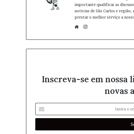
importante qualificar as discuss
noticias de São Carlos e região,
prestar o melhor serviço a nosso
I
n
W
s
e
t
b
a
s
g
i
r
t
Inscreva-se em nossa l
a
e
m
novas a
I
n
s
i
r