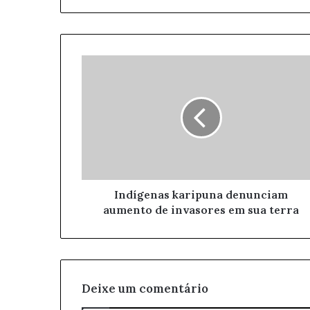
a
o
s
e
u
e
n
d
e
r
e
ç
o
Indígenas karipuna denunciam
d
aumento de invasores em sua terra
e
e
m
a
i
l
Deixe um comentário