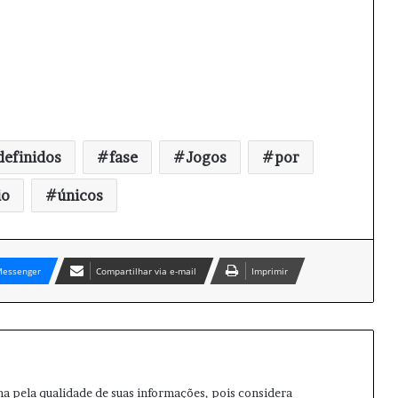
definidos
fase
Jogos
por
io
únicos
essenger
Compartilhar via e-mail
Imprimir
ma pela qualidade de suas informações, pois considera