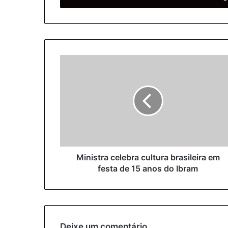
r
a
o
s
e
u
e
n
d
e
r
e
ç
o
Ministra celebra cultura brasileira em
d
festa de 15 anos do Ibram
e
e
m
a
i
l
Deixe um comentário