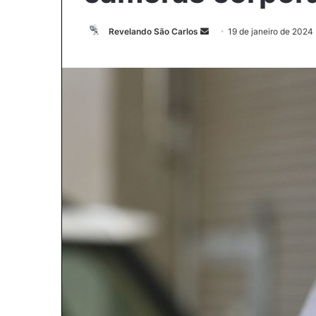
Revelando São Carlos
M
19 de janeiro de 2024
a
n
d
e
u
m
e
-
m
a
i
l