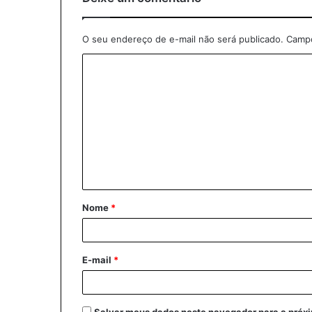
O seu endereço de e-mail não será publicado.
Campo
C
o
m
e
n
t
á
Nome
*
r
i
o
E-mail
*
*
Salvar meus dados neste navegador para a próx