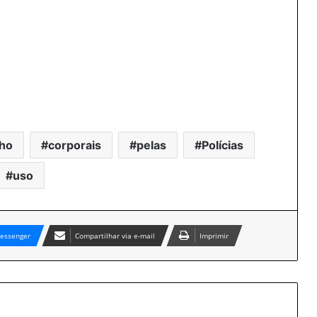
ho
corporais
pelas
Polícias
uso
essenger
Compartilhar via e-mail
Imprimir