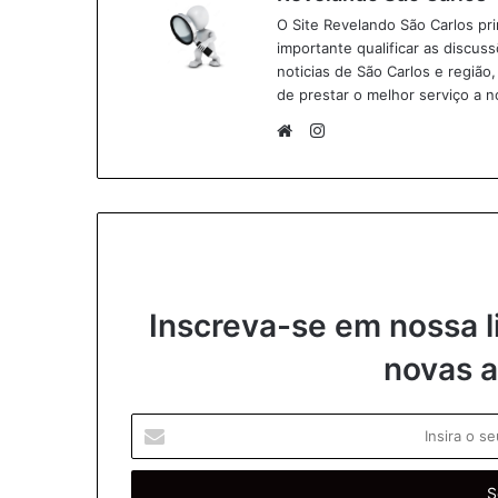
O Site Revelando São Carlos pr
importante qualificar as discus
noticias de São Carlos e região
de prestar o melhor serviço a n
I
n
W
s
e
t
b
a
s
g
i
r
t
Inscreva-se em nossa l
a
e
m
novas a
I
n
s
i