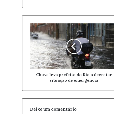
r
a
o
s
e
u
e
n
d
e
r
e
ç
o
Chuva leva prefeito do Rio a decretar
d
situação de emergência
e
e
m
a
i
l
Deixe um comentário