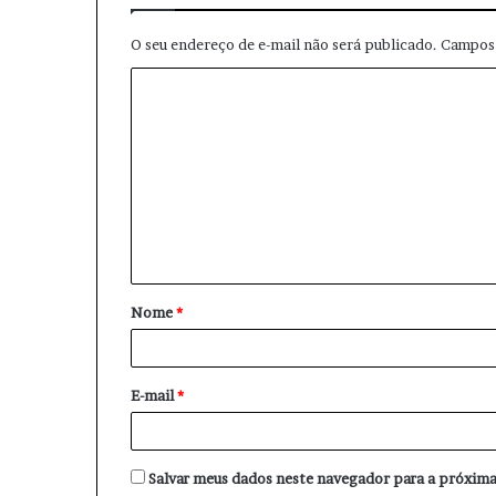
O seu endereço de e-mail não será publicado.
Campos 
C
o
m
e
n
t
á
Nome
*
r
i
o
E-mail
*
*
Salvar meus dados neste navegador para a próxima