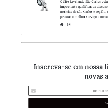
O Site Revelando São Carlos pri
importante qualificar as discuss
noticias de São Carlos e região,
prestar o melhor serviço a nosso
I
n
W
s
e
t
b
a
s
g
i
r
t
Inscreva-se em nossa l
a
e
m
novas a
I
n
s
i