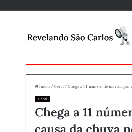
Início
/
Geral
/
Chega a 11 número de mortos por c
Geral
Chega a 11 núme
causa da chuva n