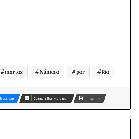
mortos
Número
por
Rio
essenger
Compartilhar via e-mail
Imprimir