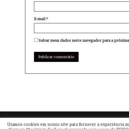
i
o
E-mail
*
*
Salvar meus dados neste navegador para a próxima
© Copyright
2026, Todos os direitos reservados |
Usamos cookies em nosso site para fornecer a experiência ma