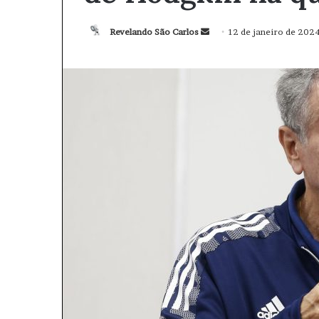
Revelando São Carlos
M
12 de janeiro de 202
a
n
d
e
u
m
e
-
m
a
i
l