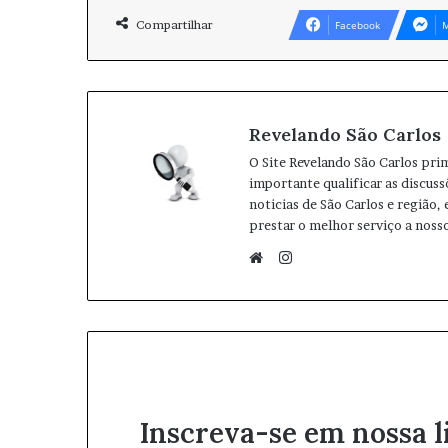
Compartilhar
Facebook
M
Revelando São Carlos
O Site Revelando São Carlos pri
importante qualificar as discuss
noticias de São Carlos e região,
prestar o melhor serviço a nosso
I
n
W
s
e
t
b
a
s
g
i
r
t
Inscreva-se em nossa l
a
e