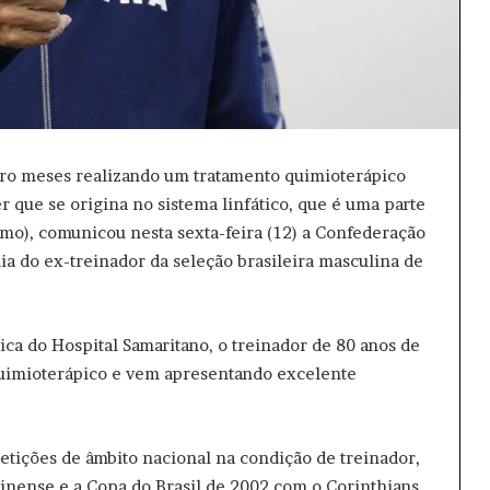
atro meses realizando um tratamento quimioterápico
que se origina no sistema linfático, que é uma parte
mo), comunicou nesta sexta-feira (12) a Confederação
ia do ex-treinador da seleção brasileira masculina de
ica do Hospital Samaritano, o treinador de 80 anos de
quimioterápico e vem apresentando excelente
etições de âmbito nacional na condição de treinador,
nense e a Copa do Brasil de 2002 com o Corinthians.