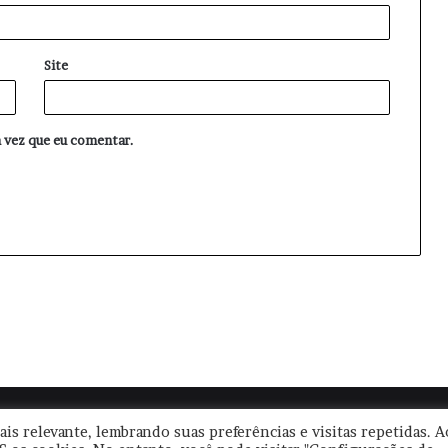
Site
 vez que eu comentar.
|
Termos de Uso
|
Política de Privacidade
| CNPJ: 57.671.561/0001-30 
is relevante, lembrando suas preferências e visitas repetidas. A