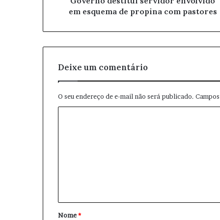
Governo destitui servidor envolvido
d
em esquema de propina com pastores
e
e
m
a
i
l
Deixe um comentário
O seu endereço de e-mail não será publicado.
Campos 
C
o
m
e
n
t
á
Nome
*
r