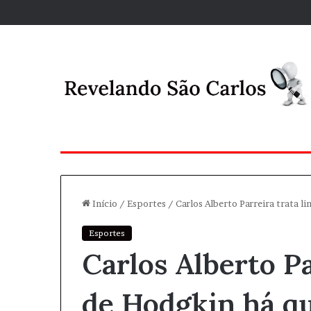
Início
/
Esportes
/
Carlos Alberto Parreira trata 
Esportes
Carlos Alberto Pa
de Hodgkin há q