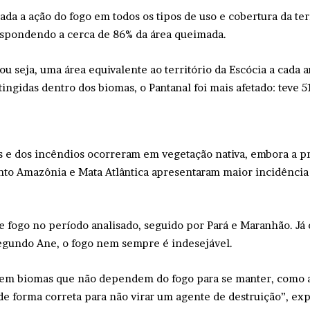
ada a ação do fogo em todos os tipos de uso e cobertura da ter
espondendo a cerca de 86% da área queimada.
seja, uma área equivalente ao território da Escócia a cada a
ingidas dentro dos biomas, o Pantanal foi mais afetado: teve 
as e dos incêndios ocorreram em vegetação nativa, embora a p
nto Amazônia e Mata Atlântica apresentaram maior incidência d
e fogo no período analisado, seguido por Pará e Maranhão. J
 Segundo Ane, o fogo nem sempre é indesejável.
e em biomas que não dependem do fogo para se manter, como 
 forma correta para não virar um agente de destruição”, expli