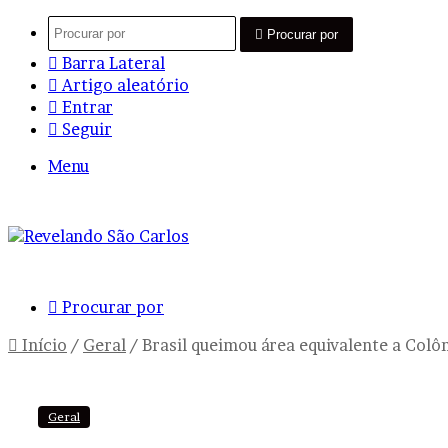
Procurar por
Barra Lateral
Artigo aleatório
Entrar
Seguir
Menu
Procurar por
Início
/
Geral
/
Brasil queimou área equivalente a Colô
Geral