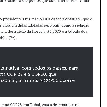
 Brasileira são pontos que os ambientalistas ainda
 o presidente Luís Inácio Lula da Silva enfatizou que o
 e citou medidas adotadas pelo país, como a redução
 a destruição da floresta até 2030 e a Cúpula dos
elém (PA).
strutiva, com todos os países, para
sta COP 28 e a COP30, que
azônia”, afirmou. A COP30 ocorre
je na COP28, em Dubai, está a de remunerar a