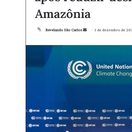
Amazônia
Revelando São Carlos
M
1 de dezembro de 20
a
n
d
e
u
m
e
-
m
a
i
l