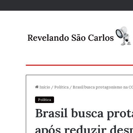
Início
/
Política
/
Brasil busca protagonismo na 
Política
Brasil busca pr
após reduzir de